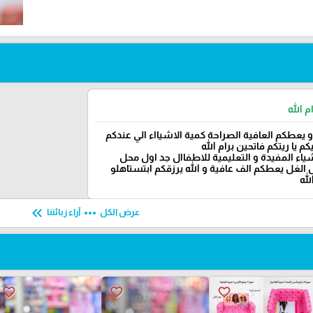
م الله
و يعطكم العافية الصراحة كمية الاشيااء الي عندكم
م يا ريتكم فاتحين برام الله
شياء المفيدة و التعليمية للاطفاال جد اول محل
الغل يعطكم الف عافية و الله يرزقكم ابتستاهلو
لله
keyboard_double_arrow_left
more_horiz
عرض الكل
آراء زبائننا
favorite_border
favorite_border
favorite_border