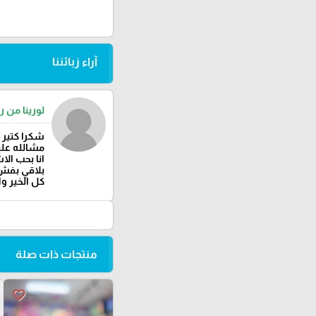
آراء زبائننا
لورينا من را
شكرا كتير 
مشالله عليك
انا بحب الا
بلاقي بفش 
كل الخير وا
منتجات ذات صلة
favorite_border