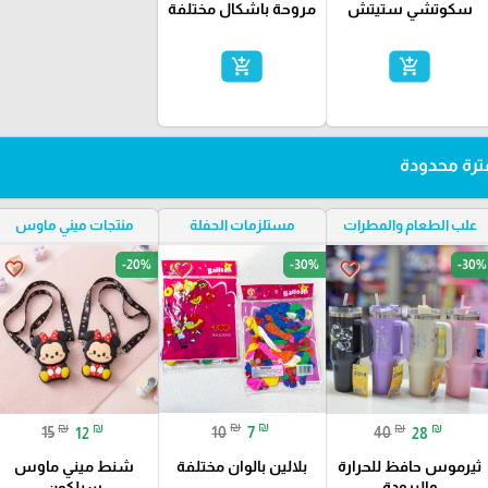
سكوتشي ستيتش
مروحة باشكال مختلفة
add_shopping_cart
add_shopping_cart
رة محدودة
علب الطعام والمطرات
مستلزمات الحفلة
منتجات ميني ماوس
-20%
-30%
-30%
favorite_border
favorite_border
favorite_border
₪
₪
₪
₪
₪
₪
10
7
15
12
40
28
بلالين بالوان مختلفة
ثيرموس حافظ للحرارة
شنط ميني ماوس
والبرودة
سيلكون