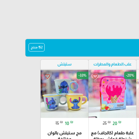
152 منتج
علب الطعام والمطرات
ستيتش
-33%
-20%
favorite_border
favorite_border
₪
₪
₪
₪
15
10
25
20
علبة طعام (كالجاف) مع
مج ستيتش بالوان
شنطة قماش بوظة
مختلفة