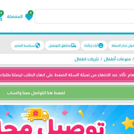
0
0
g_cart
favorite
المفضلة
security
commute
emoji_emotions
سياسة المتجر
مناطق التوصيل
آراء زبائننا
دخول تجار الجم
نثريات اطفال
منوعات أطفال
السلة الضغط على انهاء الطلب ليصلنا طلبك ثم نتواصل معك واتساب للتأكيد 
اضغط هنا للتواصل معنا واتساب