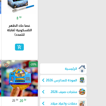
₪
8
عصا حك الظهر
التلسكوبية (قابلة
للتمدد)
add_shopping_cart
-20%
favorite_border
الرئيسية
chevron_left
العودة للمدارس 2026
chevron_left
منتجات صيف 2026
₪
₪
25
20
chevron_left
حفلات واعياد ميلاد