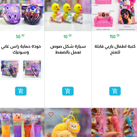
₪
₪
₪
50
10
150
كنبة اطفال باربي قابلة
سيارة شكل صوص
خوذة حماية راس غابي
للفتح
تعمل بالضغط
وسونيك
add_shopping_cart
add_shopping_cart
add_shopping_cart
favorite_border
favorite_border
favorite_border