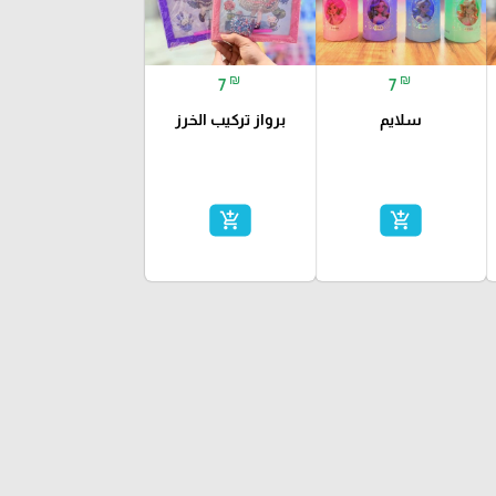
₪
₪
7
7
سلايم
برواز تركيب الخرز
add_shopping_cart
add_shopping_cart