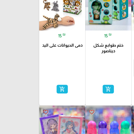
₪
₪
15
15
ختم طوابع شكل
دمى الحيوانات على اليد
ديناصور
add_shopping_cart
add_shopping_cart
favorite_border
favorite_border