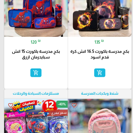
₪
₪
120
135
بكج مدرسة باكورث 16.5 انش كرة
بكج مدرسة باكورث 15 انش
قدم اسود
سبايدرمان ازرق
add_shopping_cart
add_shopping_cart
شنط وبكجات المدرسة
مستلزمات السباحة والرحلات
-40%
favorite_border
favorite_border
سعر مغري