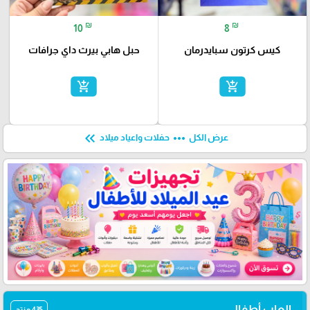
₪
₪
10
8
كيس كرتون سبايدرمان
حبل هابي بيرث داي جرافات
add_shopping_cart
add_shopping_cart
keyboard_double_arrow_left
more_horiz
عرض الكل
حفلات واعياد ميلاد
العاب أطفال
435 منتج