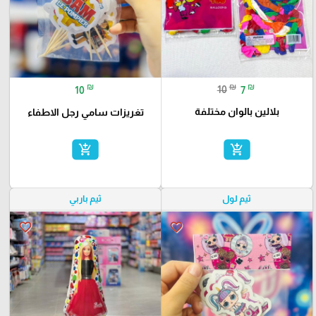
₪
₪
₪
10
7
10
بلالين بالوان مختلفة
تغريزات سامي رجل الاطفاء
add_shopping_cart
add_shopping_cart
ثيم لول
ثيم باربي
favorite_border
favorite_border