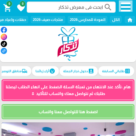
0
0
search
shopping_cart
favorite
home
الكل
العودة للمدارس 2026
منتجات صيف 2026
حفلات واعياد ميل
commute
emoji_emotions
account_box
ballot
طلباتي السابقة
دخول تجار الجملة
آراء زبائننا
مناطق التوصيل
هام :تأكد عند الانتهاء من تعبئة السلة الضغط على انهاء الطلب ليصلنا
طلبك ثم نتواصل معك واتساب للتأكيد 🌷
اضغط هنا للتواصل معنا واتساب