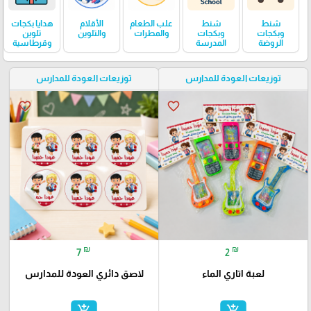
شنط
شنط
علب الطعام
الأقلام
هدايا بكجات
وبكجات
وبكجات
والمطرات
والتلوين
تلوين
الروضة
المدرسة
وقرطاسية
توزيعات العودة للمدارس
توزيعات العودة للمدارس
favorite_border
favorite_border
₪
₪
7
2
لعبة اتاري الماء
لاصق دائري العودة للمدارس
add_shopping_cart
add_shopping_cart