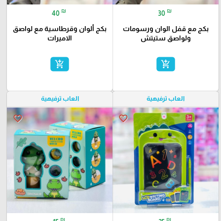
₪
₪
40
30
بكج مع قفل الوان ورسومات
بكج ألوان وقرطاسية مع لواصق
ولواصق ستيتش
الاميرات
add_shopping_cart
add_shopping_cart
العاب ترفيهية
العاب ترفيهية
favorite_border
favorite_border
₪
₪