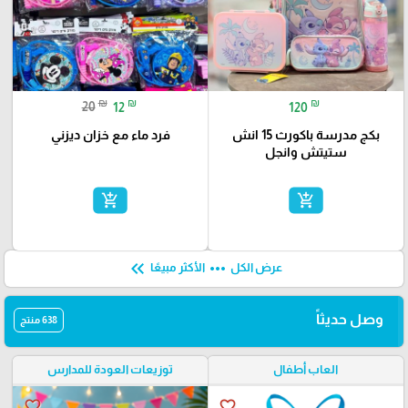
₪
₪
₪
20
12
120
بكج مدرسة باكورث 15 انش
فرد ماء مع خزان ديزني
ستيتش وانجل
add_shopping_cart
add_shopping_cart
keyboard_double_arrow_left
more_horiz
عرض الكل
الأكثر مبيعًا
وصل حديثاً
638 منتج
العاب أطفال
توزيعات العودة للمدارس
favorite_border
favorite_border