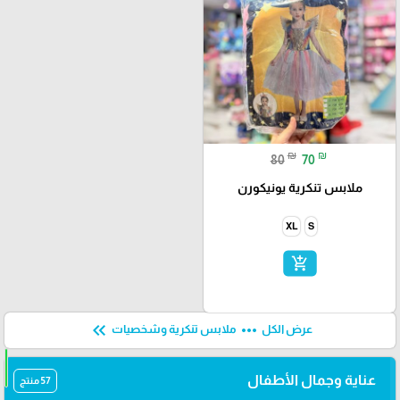
₪
₪
80
70
ملابس تنكرية يونيكورن
XL
S
add_shopping_cart
keyboard_double_arrow_left
more_horiz
عرض الكل
ملابس تنكرية وشخصيات
عناية وجمال الأطفال
57 منتج