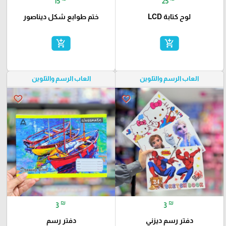
15
25
لوح كتابة LCD
ختم طوابع شكل ديناصور
add_shopping_cart
add_shopping_cart
العاب الرسم والتلوين
العاب الرسم والتلوين
favorite_border
favorite_border
₪
₪
3
3
دفتر رسم ديزني
دفتر رسم