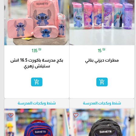
₪
₪
135
15
مطرات ديزني بناتي
بكج مدرسة باكورث 16.5 انش
ستيتش زهري
add_shopping_cart
add_shopping_cart
شنط وبكجات المدرسة
شنط وبكجات المدرسة
favorite_border
favorite_border