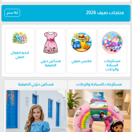
منتجات صيف 2026
142 منتج
احذية اطفال
صيفي
مستلزمات
ملابس صيفي
فساتين ديزني
السباحة
الصيفية
والرحلات
مستلزمات السباحة والرحلات
فساتين ديزني الصيفية
favorite_border
favorite_border