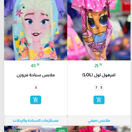
₪
₪
40
25
افرهول لول (LOL)
ملابس سباحة فروزن
3
7
5
add_shopping_cart
add_shopping_cart
ملابس صيفي
مستلزمات السباحة والرحلات
-20%