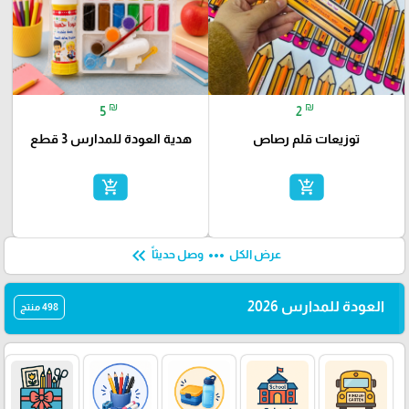
₪
₪
5
2
توزيعات قلم رصاص
هدية العودة للمدارس 3 قطع
add_shopping_cart
add_shopping_cart
keyboard_double_arrow_left
more_horiz
عرض الكل
وصل حديثاً
العودة للمدارس 2026
498 منتج