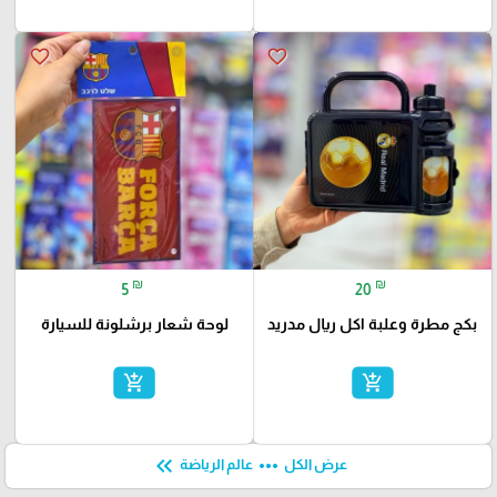
favorite_border
favorite_border
₪
₪
5
20
بكج مطرة وعلبة اكل ريال مدريد
لوحة شعار برشلونة للسيارة
add_shopping_cart
add_shopping_cart
keyboard_double_arrow_left
more_horiz
عرض الكل
عالم الرياضة