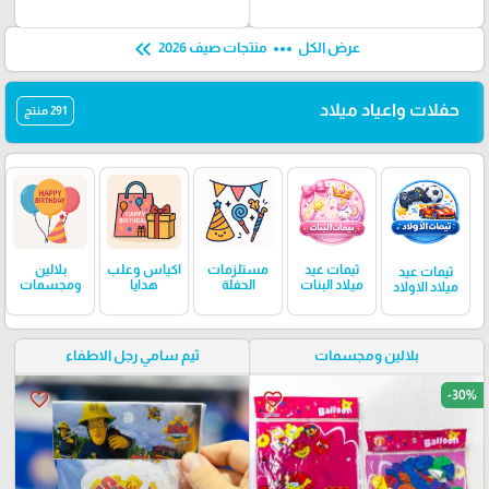
keyboard_double_arrow_left
more_horiz
عرض الكل
منتجات صيف 2026
حفلات واعياد ميلاد
291 منتج
ثيمات عيد
مستلزمات
اكياس وعلب
بلالين
ثيمات عيد
ميلاد البنات
الحفلة
هدايا
ومجسمات
ميلاد الاولاد
بلالين ومجسمات
ثيم سامي رجل الاطفاء
-30%
favorite_border
favorite_border