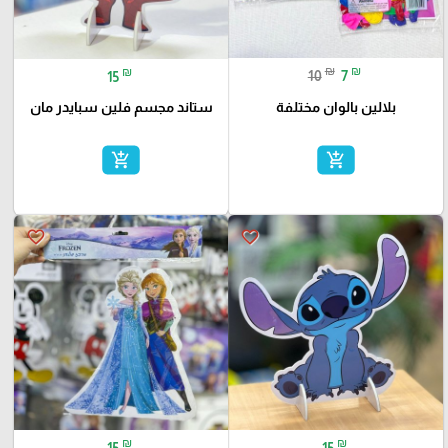
₪
₪
₪
10
7
15
بلالين بالوان مختلفة
ستاند مجسم فلين سبايدر مان
add_shopping_cart
add_shopping_cart
favorite_border
favorite_border
₪
₪
15
15