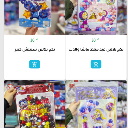
₪
₪
30
30
بكج بلالين عيد ميلاد ماشا والدب
بكج بلالين ستيتش كبير
add_shopping_cart
add_shopping_cart
favorite_border
favorite_border