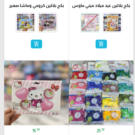
بكج بلالين عيد ميلاد ميني ماوس
بكج بلالين كرومي وماشا صغير
add_shopping_cart
add_shopping_cart
favorite_border
favorite_border
₪
₪
15
25