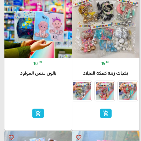
₪
₪
10
15
بكجات زينة كعكة الميلاد
بالون جنس المولود
add_shopping_cart
add_shopping_cart
favorite_border
favorite_border