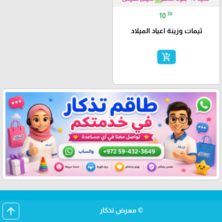
₪
10
ثيمات وزينة اعياد الميلاد
add_shopping_cart
arrow_upward
© معرض تذكار