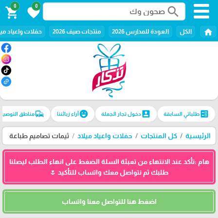
0
0
search
shopping_cart
favorite
home
الكل
العودة للمدارس 2026
منتجات صيف 2026
حفلات واعياد ميل
commute
emoji_emotions
account_box
ballot
طلباتي السابقة
دخول تجار الجملة
آراء زبائننا
مناطق التوصيل
الرئيسية
كل المنتجات
حفلات واعياد ميلاد
ثيمات تصاميم طباعة
هام :تأكد عند الانتهاء من تعبئة السلة الضغط على انهاء الطلب ليصلنا
طلبك ثم نتواصل معك واتساب للتأكيد 🌷
اضغط هنا للتواصل معنا واتساب