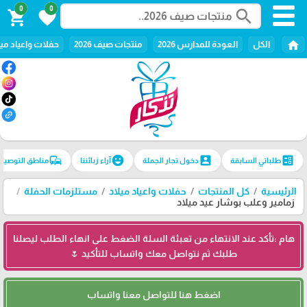
0
0
search
shopping_cart
favorite
home
الكل
العودة للمدارس 2026
منتجات صيف 2026
حفلات واعياد ميل
commute
emoji_emotions
account_box
ballot
طلباتي السابقة
دخول تجار الجملة
آراء زبائننا
مناطق التوصيل
الرئيسية
كل المنتجات
حفلات واعياد ميلاد
مستلزمات الحفلة
زمامير وعلب بوشار عيد ميلاد
هام :تأكد عند الانتهاء من تعبئة السلة الضغط على انهاء الطلب ليصلنا
طلبك ثم نتواصل معك واتساب للتأكيد 🌷
اضغط هنا للتواصل معنا واتساب