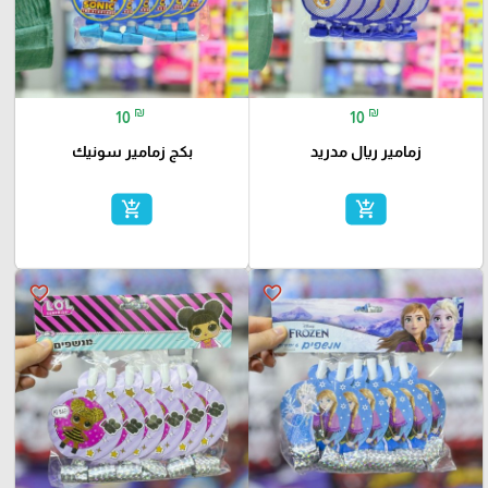
₪
₪
10
10
زمامير ريال مدريد
بكج زمامير سونيك
add_shopping_cart
add_shopping_cart
favorite_border
favorite_border