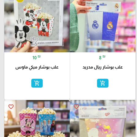
₪
₪
10
8
علب بوشار ريال مدريد
علب بوشار ميكي ماوس
add_shopping_cart
add_shopping_cart
favorite_border
favorite_border