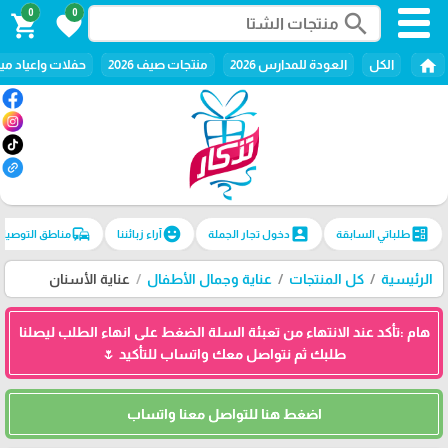
0
0
search
shopping_cart
favorite
home
الكل
العودة للمدارس 2026
منتجات صيف 2026
حفلات واعياد ميل
commute
emoji_emotions
account_box
ballot
طلباتي السابقة
دخول تجار الجملة
آراء زبائننا
مناطق التوصيل
الرئيسية
كل المنتجات
عناية وجمال الأطفال
عناية الأسنان
هام :تأكد عند الانتهاء من تعبئة السلة الضغط على انهاء الطلب ليصلنا
طلبك ثم نتواصل معك واتساب للتأكيد 🌷
اضغط هنا للتواصل معنا واتساب