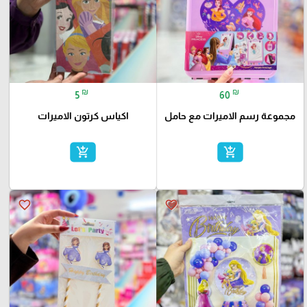
₪
₪
5
60
مجموعة رسم الاميرات مع حامل
اكياس كرتون الاميرات
add_shopping_cart
add_shopping_cart
favorite_border
favorite_border