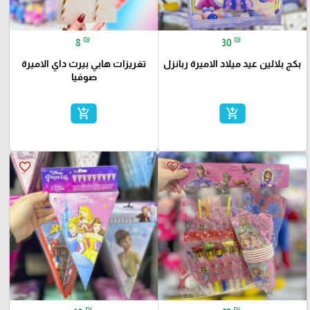
₪
₪
8
30
بكج بلالين عيد ميلاد الاميرة ربانزل
تغريزات هابي بيرث داي الاميرة
صوفيا
add_shopping_cart
add_shopping_cart
favorite_border
favorite_border
₪
₪