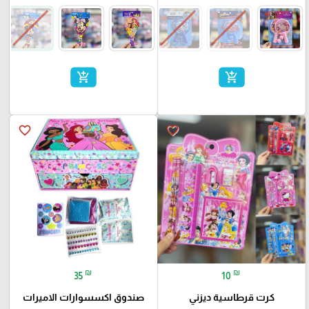
add_shopping_cart
add_shopping_cart
favorite_border
favorite_border
₪
₪
35
10
كرت قرطاسية ديزني
صندوق اكسسوارات الاميرات