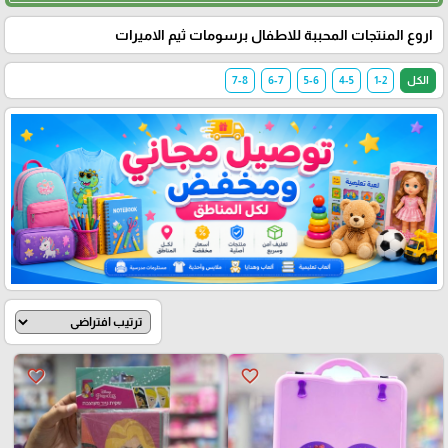
اروع المنتجات المحببة للاطفال برسومات ثيم الاميرات
الكل
1-2
4-5
5-6
6-7
7-8
favorite_border
favorite_border