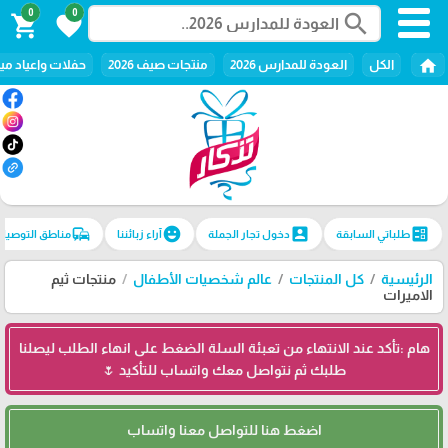
0
0
search
shopping_cart
favorite
home
الكل
العودة للمدارس 2026
منتجات صيف 2026
حفلات واعياد ميل
commute
emoji_emotions
account_box
ballot
طلباتي السابقة
دخول تجار الجملة
آراء زبائننا
مناطق التوصيل
الرئيسية
كل المنتجات
عالم شخصيات الأطفال
منتجات ثيم
الاميرات
هام :تأكد عند الانتهاء من تعبئة السلة الضغط على انهاء الطلب ليصلنا
طلبك ثم نتواصل معك واتساب للتأكيد 🌷
اضغط هنا للتواصل معنا واتساب