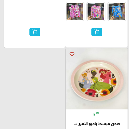
add_shopping_cart
add_shopping_cart
favorite_border
₪
5
صحن مبسط بامبو الاميرات