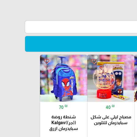
favorite_border
favorite_border
₪
₪
70
40
مصباح ليلي على شكل
شنطة روضة
سبايدرمان للتلوين
((جر))Kalgav
سبايدرمان ازرق