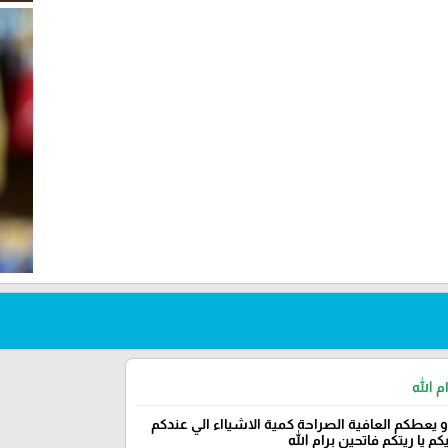
م الله
و يعطكم العافية الصراحة كمية الاشيااء الي عندكم
م يا ريتكم فاتحين برام الله