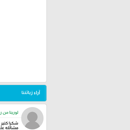
آراء زبائننا
لورينا من را
شكرا كتير 
مشالله عليك