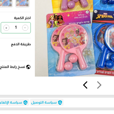
اختر الكمية
+
-
طريقة الدفع
public
نسخ رابط المنتج
arrow_back_ios
arrow_forward_ios
policy
policy
سياسة التوصيل
سياسة الإلغاء