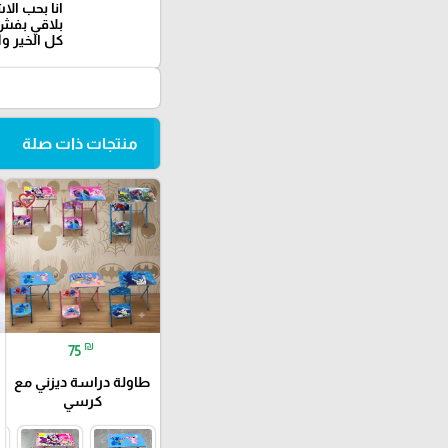
انا بحب الا
بلاقي بفش 
كل الخير وا
منتجات ذات صلة
favorite_border
₪
75
طاولة دراسة ديزني مع
كرسي