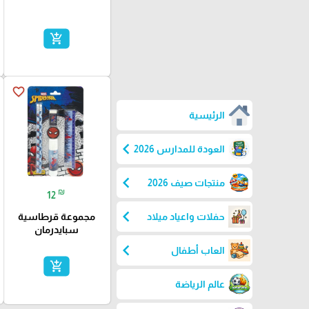
add_shopping_cart
favorite_border
الرئيسية
chevron_left
العودة للمدارس 2026
chevron_left
منتجات صيف 2026
₪
12
chevron_left
حفلات واعياد ميلاد
مجموعة قرطاسية
سبايدرمان
chevron_left
العاب أطفال
add_shopping_cart
عالم الرياضة