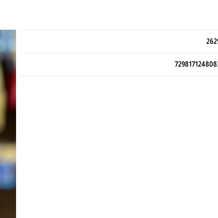
262
729817124808