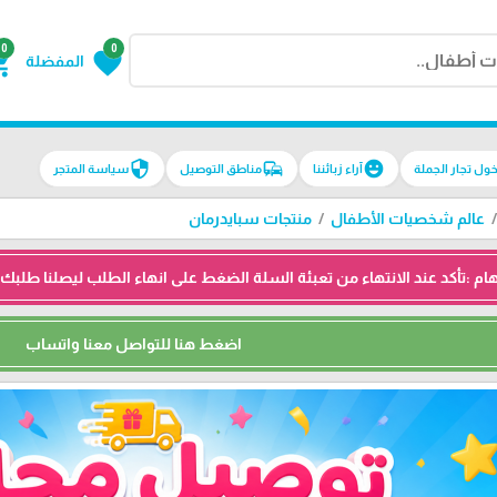
0
0
g_cart
favorite
المفضلة
security
commute
emoji_emotions
سياسة المتجر
مناطق التوصيل
آراء زبائننا
دخول تجار الجم
منتجات سبايدرمان
عالم شخصيات الأطفال
السلة الضغط على انهاء الطلب ليصلنا طلبك ثم نتواصل معك واتساب للتأكيد 
اضغط هنا للتواصل معنا واتساب