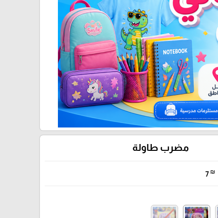
مضرب طاولة
₪
7