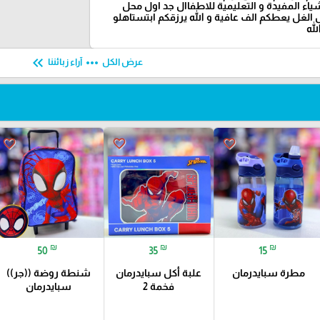
شياء المفيدة و التعليمية للاطفاال جد اول محل
الغل يعطكم الف عافية و الله يرزقكم ابتستاهلو
لله
keyboard_double_arrow_left
more_horiz
عرض الكل
آراء زبائننا
favorite_border
favorite_border
favorite_border
₪
₪
₪
50
35
15
مطرة سبايدرمان
علبة أكل سبايدرمان
شنطة روضة ((جر))
فخمة 2
سبايدرمان