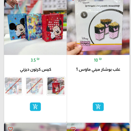
₪
₪
3.5
10
علب بوشار ميني ماوس 1
كيس كرتون ديزني
add_shopping_cart
add_shopping_cart
favorite_border
favorite_border