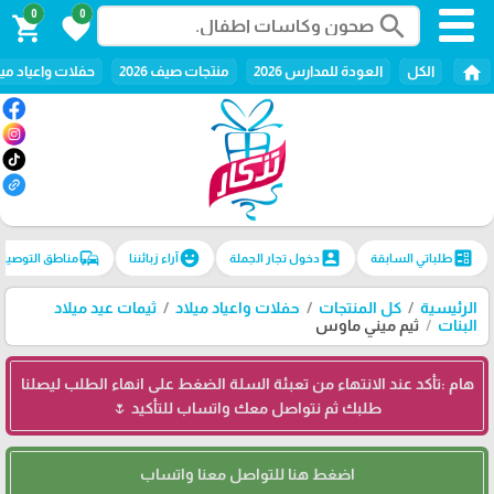
0
0
search
shopping_cart
favorite
home
الكل
العودة للمدارس 2026
منتجات صيف 2026
حفلات واعياد ميل
commute
emoji_emotions
account_box
ballot
طلباتي السابقة
دخول تجار الجملة
آراء زبائننا
مناطق التوصيل
الرئيسية
كل المنتجات
حفلات واعياد ميلاد
ثيمات عيد ميلاد
البنات
ثيم ميني ماوس
هام :تأكد عند الانتهاء من تعبئة السلة الضغط على انهاء الطلب ليصلنا
طلبك ثم نتواصل معك واتساب للتأكيد 🌷
اضغط هنا للتواصل معنا واتساب