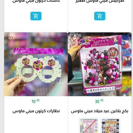
طرابيش ميني ماوس صغير
كاسات كرتون ميني ماوس
add_shopping_cart
add_shopping_cart
favorite_border
favorite_border
₪
₪
10
30
بكج بلالين عيد ميلاد ميني ماوس
نظارات كرتون ميني ماوس