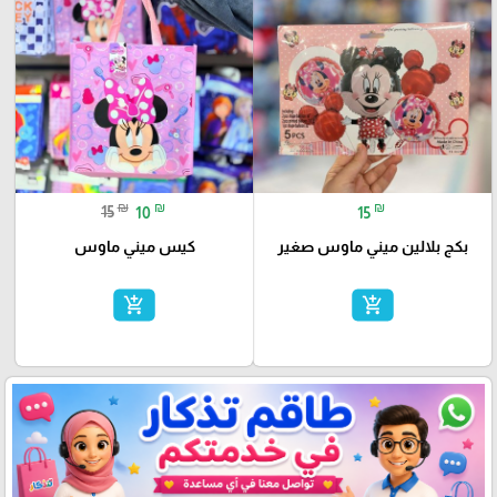
₪
₪
₪
15
10
15
بكج بلالين ميني ماوس صغير
كيس ميني ماوس
add_shopping_cart
add_shopping_cart