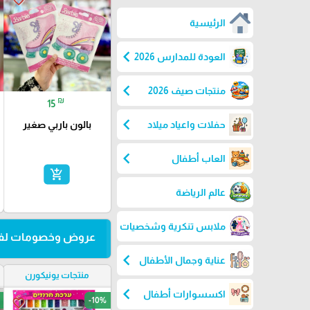
الرئيسية
chevron_left
العودة للمدارس 2026
chevron_left
منتجات صيف 2026
₪
15
chevron_left
حفلات واعياد ميلاد
بالون باربي صغير
chevron_left
العاب أطفال
add_shopping_cart
عالم الرياضة
ملابس تنكرية وشخصيات
عروض وخصومات لفت
chevron_left
عناية وجمال الأطفال
منتجات يونيكورن
chevron_left
اكسسوارات أطفال
-10%
favorite_border