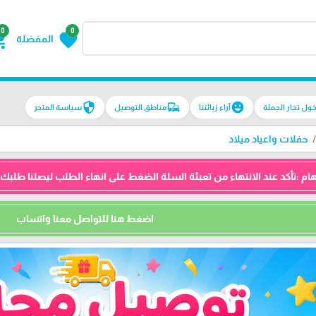
0
0
g_cart
favorite
المفضلة
security
commute
emoji_emotions
سياسة المتجر
مناطق التوصيل
آراء زبائننا
دخول تجار الجم
حفلات واعياد ميلاد
السلة الضغط على انهاء الطلب ليصلنا طلبك ثم نتواصل معك واتساب للتأكيد 
اضغط هنا للتواصل معنا واتساب