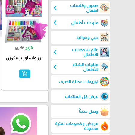
صحون وكاسات
chevron_left
اطفال
chevron_left
منوعات أطفال
بيبي ومواليد
₪
₪
50
45
عالم شخصيات
chevron_left
الأطفال
خرز واساور يونيكورن
منتجات الشتاء
chevron_left
للأطفال
add_shopping_cart
توزيعات عطلة الصيف
عرض كل المنتجات
وصل حديثاً
عروض وخصومات لفترة
محدودة