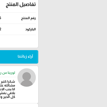
تفاصيل المنتج
رقم المنتج
6
الباركود
2
آراء زبائننا
لورينا من را
شكرا كتير 
مشالله عليك
انا بحب الا
بلاقي بفش 
كل الخير وا