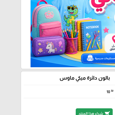
بالون دائرة ميكي ماوس
₪
10
shopping_cart
شراء هذا المنتج