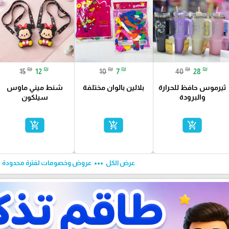
₪
₪
₪
₪
₪
₪
10
7
15
12
40
28
بلالين بالوان مختلفة
ثيرموس حافظ للحرارة
شنط ميني ماوس
والبرودة
سيلكون
add_shopping_cart
add_shopping_cart
add_shopping_cart
ft
more_horiz
عرض الكل
عروض وخصومات لفترة محدودة