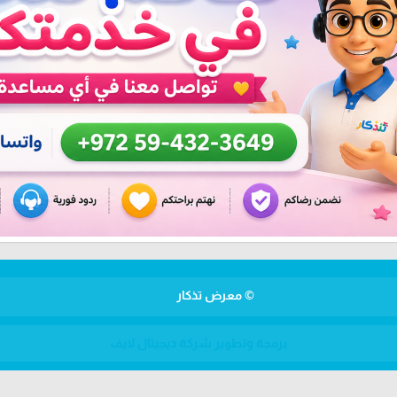
© معرض تذكار
برمجة وتطوير شركة ديجيتال لايف