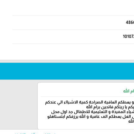
486
10107
م الله
و يعطكم العافية الصراحة كمية الاشيااء الي عندكم
م يا ريتكم فاتحين برام الله
شياء المفيدة و التعليمية للاطفاال جد اول محل
الغل يعطكم الف عافية و الله يرزقكم ابتستاهلو
لله