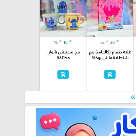
₪
₪
₪
₪
15
10
25
20
علبة طعام (كالجاف) مع
مج ستيتش بالوان
شنطة قماش بوظة
مختلفة
add_shopping_cart
add_shopping_cart
keyboard_double_arrow_le