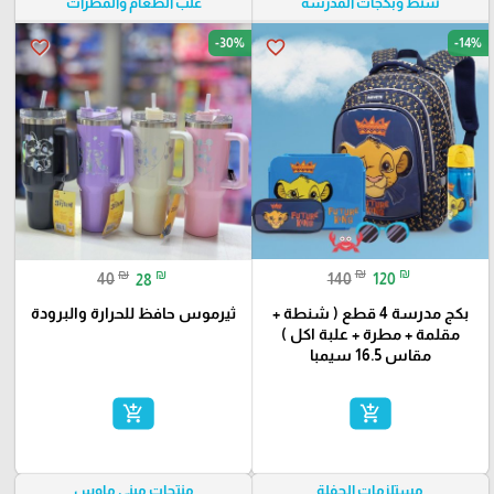
شنط وبكجات المدرسة
علب الطعام والمطرات
-30%
-14%
favorite_border
favorite_border
₪
₪
₪
₪
140
120
40
28
بكج مدرسة 4 قطع ( شنطة +
ثيرموس حافظ للحرارة والبرودة
مقلمة + مطرة + علبة اكل )
مقاس 16.5 سيمبا
add_shopping_cart
add_shopping_cart
مستلزمات الحفلة
منتجات ميني ماوس