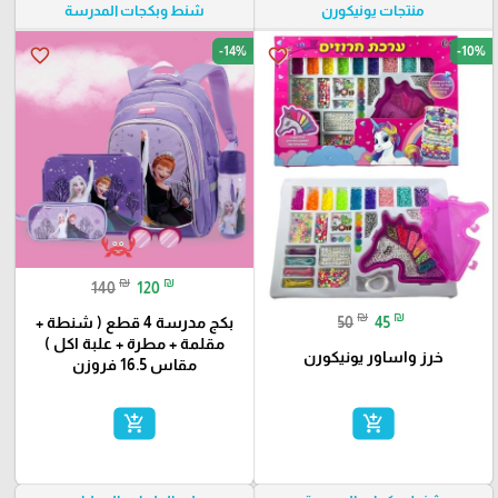
منتجات يونيكورن
شنط وبكجات المدرسة
-14%
-10%
favorite_border
favorite_border
₪
₪
140
120
₪
₪
50
45
بكج مدرسة 4 قطع ( شنطة +
مقلمة + مطرة + علبة اكل )
خرز واساور يونيكورن
مقاس 16.5 فروزن
add_shopping_cart
add_shopping_cart