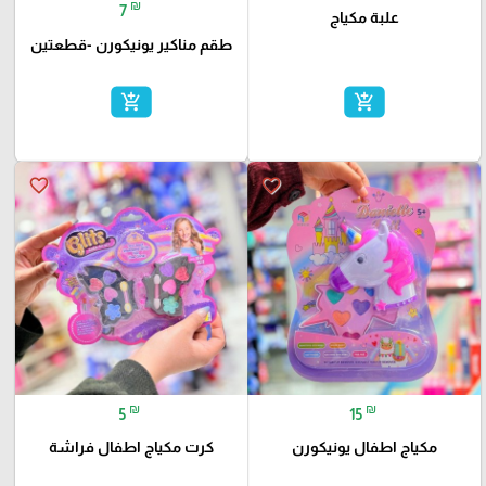
₪
7
علبة مكياج
طقم مناكير يونيكورن -قطعتين
add_shopping_cart
add_shopping_cart
favorite_border
favorite_border
₪
₪
5
15
مكياج اطفال يونيكورن
كرت مكياج اطفال فراشة