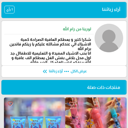
آراء زبائننا
1 رأي
لورينا من رام الله
شكرا كتير و يعطكم العافية الصراحة كمية
الاشيااء الي عندكم مشالله عليكم يا ريتكم فاتحين
برام الله
انا بحب الاشياء المفيدة و التعليمية للاطفاال جد
اول محل بلاقي بفش الغل يعطكم الف عافية و
الله يرزقكم ابتستاهلو كل الخير والله
keyboard_double_arrow_left
more_horiz
عرض الكل
آراء زبائننا
منتجات ذات صلة
favorite_border
favorite_border