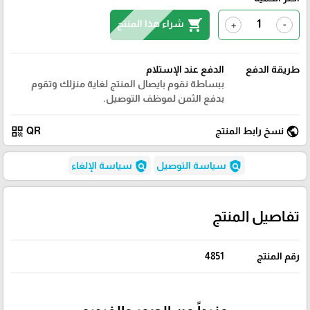
shopping_cart
شراء هذا المنتج
+
-
طريقة الدفع
الدفع عند الإستلام
ببساطة نقوم بايصال المنتج لغاية منزلك وتقوم
بدفع الثمن لموظف التوصيل.
qr_code
public
نسخ رابط المنتج
QR
policy
policy
سياسة التوصيل
سياسة الإلغاء
تفاصيل المنتج
رقم المنتج
4851