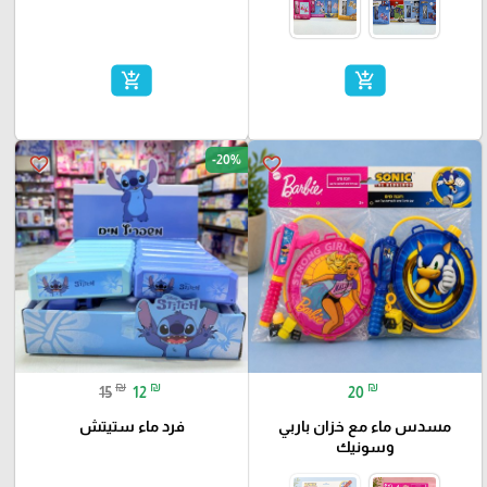
add_shopping_cart
add_shopping_cart
-20%
favorite_border
favorite_border
₪
₪
₪
15
12
20
مسدس ماء مع خزان باربي
فرد ماء ستيتش
وسونيك