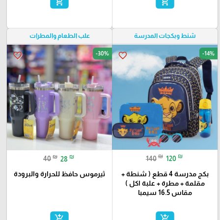
add_shopping_cart
add_shopping_cart
شنط وبكجات المدرسة
علب الطعام والمطرات
-30%
-14%
favorite_border
favorite_border
₪
₪
₪
₪
140
120
40
28
بكج مدرسة 4 قطع ( شنطة +
ثيرموس حافظ للحرارة والبرودة
مقلمة + مطرة + علبة اكل )
مقاس 16.5 سيمبا
add_shopping_cart
add_shopping_cart