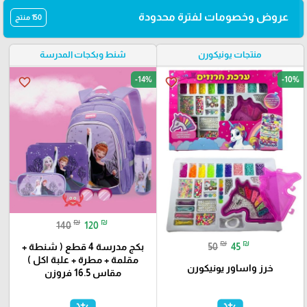
عروض وخصومات لفترة محدودة
150 منتج
منتجات يونيكورن
شنط وبكجات المدرسة
-14%
-10%
favorite_border
favorite_border
₪
₪
140
120
₪
₪
50
45
بكج مدرسة 4 قطع ( شنطة +
مقلمة + مطرة + علبة اكل )
خرز واساور يونيكورن
مقاس 16.5 فروزن