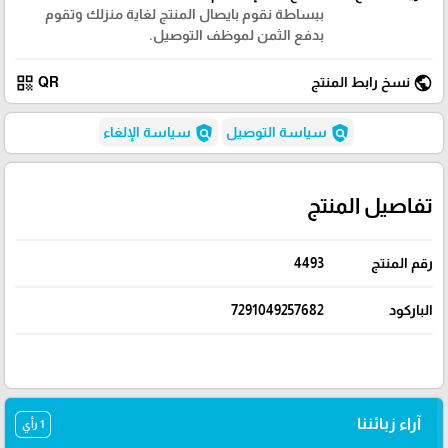
ببساطة نقوم بايصال المنتج لغاية منزلك وتقوم
بدفع الثمن لموظف التوصيل.
qr_code
public
نسخ رابط المنتج
QR
policy
policy
سياسة التوصيل
سياسة الإلغاء
تفاصيل المنتج
رقم المنتج
4493
الباركود
7291049257682
آراء زبائننا
1 رأي