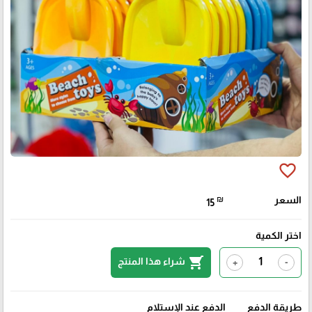
favorite_border
السعر
₪
15
اختر الكمية
shopping_cart
شراء هذا المنتج
+
-
طريقة الدفع
الدفع عند الإستلام