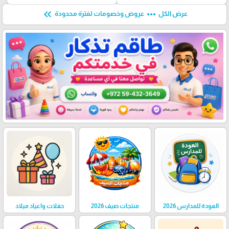
keyboard_double_arrow_left
more_horiz
عرض الكل
عروض وخصومات لفترة محدودة
العودة للمدارس 2026
منتجات صيف 2026
حفلات واعياد ميلاد