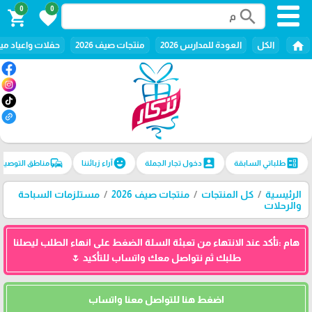
0
0
search
shopping_cart
favorite
home
الكل
العودة للمدارس 2026
منتجات صيف 2026
حفلات واعياد ميل
commute
emoji_emotions
account_box
ballot
طلباتي السابقة
دخول تجار الجملة
آراء زبائننا
مناطق التوصيل
الرئيسية
كل المنتجات
منتجات صيف 2026
مستلزمات السباحة
والرحلات
هام :تأكد عند الانتهاء من تعبئة السلة الضغط على انهاء الطلب ليصلنا
طلبك ثم نتواصل معك واتساب للتأكيد 🌷
اضغط هنا للتواصل معنا واتساب