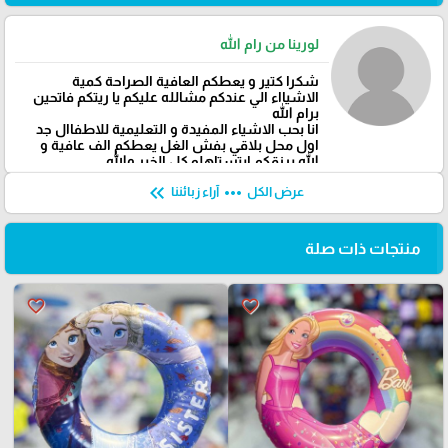
لورينا من رام الله
شكرا كتير و يعطكم العافية الصراحة كمية
الاشيااء الي عندكم مشالله عليكم يا ريتكم فاتحين
برام الله
انا بحب الاشياء المفيدة و التعليمية للاطفاال جد
اول محل بلاقي بفش الغل يعطكم الف عافية و
الله يرزقكم ابتستاهلو كل الخير والله
keyboard_double_arrow_left
more_horiz
عرض الكل
آراء زبائننا
منتجات ذات صلة
favorite_border
favorite_border