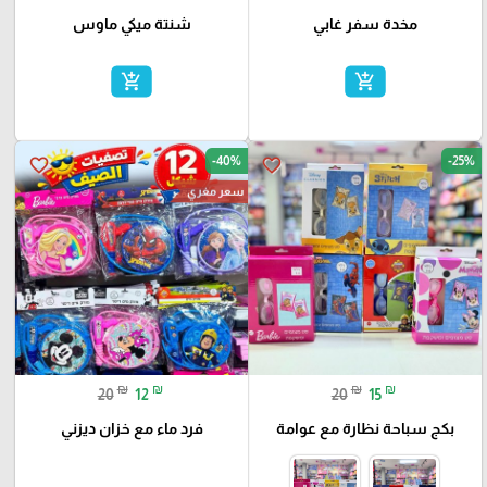
مخدة سفر غابي
شنتة ميكي ماوس
add_shopping_cart
add_shopping_cart
-40%
-25%
favorite_border
favorite_border
سعر مغري
₪
₪
₪
₪
20
12
20
15
بكج سباحة نظارة مع عوامة
فرد ماء مع خزان ديزني