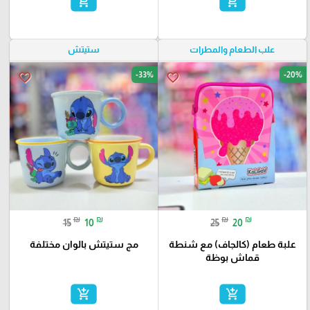
add_shopping_cart
add_shopping_cart
علب الطعام والمطرات
ستيتش
-33%
-20%
favorite_border
favorite_border
₪
₪
₪
₪
15
10
25
20
علبة طعام (كالجاف) مع شنطة
مج ستيتش بالوان مختلفة
قماش بوظة
add_shopping_cart
add_shopping_cart