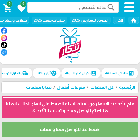
0
0
search
shopping_cart
favorite
home
الكل
العودة للمدارس 2026
منتجات صيف 2026
حفلات واعياد ميل
commute
emoji_emotions
account_box
ballot
طلباتي السابقة
دخول تجار الجملة
آراء زبائننا
مناطق التوصيل
الرئيسية
كل المنتجات
منوعات أطفال
هدايا معلمات
هام :تأكد عند الانتهاء من تعبئة السلة الضغط على انهاء الطلب ليصلنا
طلبك ثم نتواصل معك واتساب للتأكيد 🌷
اضغط هنا للتواصل معنا واتساب