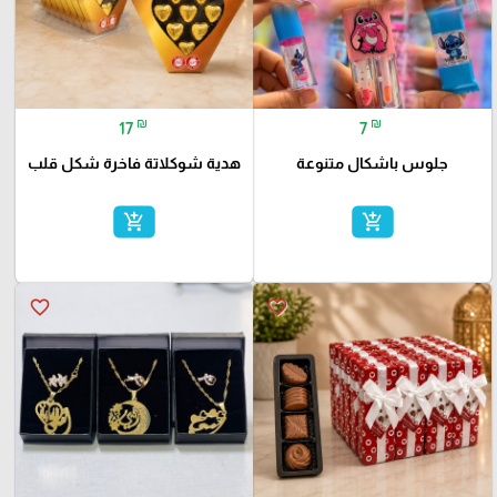
₪
₪
17
7
جلوس باشكال متنوعة
هدية شوكلاتة فاخرة شكل قلب
add_shopping_cart
add_shopping_cart
favorite_border
favorite_border