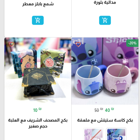
مدالية بلورة
شمع بابلز معطر
add_shopping_cart
add_shopping_cart
-20%
favorite_border
favorite_border
₪
₪
₪
10
50
40
بكج كاسة ستيتش مع ملعقة
بكج المصحف الشريف مع العلبة
حجم صغير