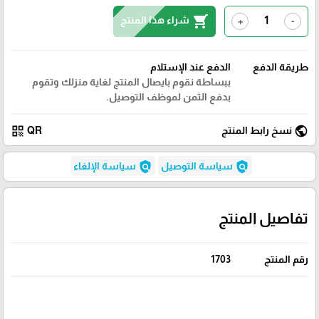
shopping_cart
شراء هذا المنتج
+
-
طريقة الدفع
الدفع عند الإستلام
ببساطة نقوم بايصال المنتج لغاية منزلك وتقوم
بدفع الثمن لموظف التوصيل.
qr_code
public
نسخ رابط المنتج
QR
policy
policy
سياسة التوصيل
سياسة الإلغاء
تفاصيل المنتج
رقم المنتج
1703