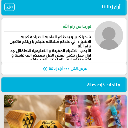
آراء زبائننا
1 رأي
لورينا من رام الله
شكرا كتير و يعطكم العافية الصراحة كمية
الاشيااء الي عندكم مشالله عليكم يا ريتكم فاتحين
برام الله
انا بحب الاشياء المفيدة و التعليمية للاطفاال جد
اول محل بلاقي بفش الغل يعطكم الف عافية و
الله يرزقكم ابتستاهلو كل الخير والله
keyboard_double_arrow_left
more_horiz
عرض الكل
آراء زبائننا
منتجات ذات صلة
favorite_border
favorite_border