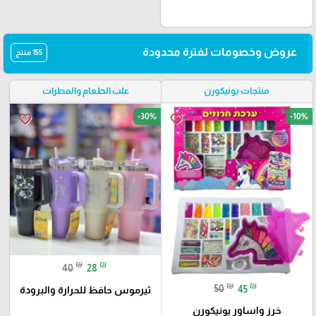
عروض وخصومات لفترة محدودة
155 منتج
منتجات يونيكورن
علب الطعام والمطرات
-30%
-10%
favorite_border
favorite_border
₪
₪
40
28
₪
₪
50
45
ثيرموس حافظ للحرارة والبرودة
خرز واساور يونيكورن