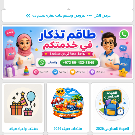
keyboard_double_arrow_left
more_horiz
عرض الكل
عروض وخصومات لفترة محدودة
العودة للمدارس 2026
منتجات صيف 2026
حفلات واعياد ميلاد