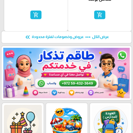
add_shopping_cart
add_shopping_cart
keyboard_double_arrow_left
more_horiz
عرض الكل
عروض وخصومات لفترة محدودة