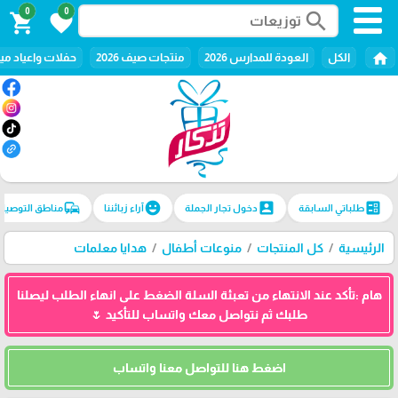
0
0
search
shopping_cart
favorite
home
الكل
العودة للمدارس 2026
منتجات صيف 2026
حفلات واعياد ميل
commute
emoji_emotions
account_box
ballot
طلباتي السابقة
دخول تجار الجملة
آراء زبائننا
مناطق التوصيل
الرئيسية
كل المنتجات
منوعات أطفال
هدايا معلمات
هام :تأكد عند الانتهاء من تعبئة السلة الضغط على انهاء الطلب ليصلنا
طلبك ثم نتواصل معك واتساب للتأكيد 🌷
اضغط هنا للتواصل معنا واتساب