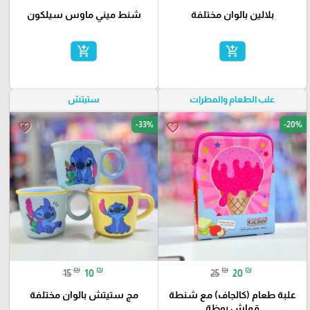
بلالين بالوان مختلفة
شنط ميني ماوس سيلكون
add_shopping_cart
add_shopping_cart
علب الطعام والمطرات
ستيتش
-33%
-20%
favorite_border
favorite_border
₪
₪
₪
₪
15
10
25
20
علبة طعام (كالجاف) مع شنطة
مج ستيتش بالوان مختلفة
قماش بوظة