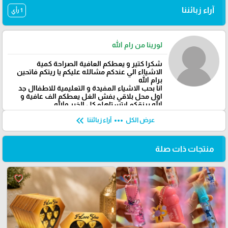
آراء زبائننا
1 رأي
لورينا من رام الله
شكرا كتير و يعطكم العافية الصراحة كمية
الاشيااء الي عندكم مشالله عليكم يا ريتكم فاتحين
برام الله
انا بحب الاشياء المفيدة و التعليمية للاطفاال جد
اول محل بلاقي بفش الغل يعطكم الف عافية و
الله يرزقكم ابتستاهلو كل الخير والله
keyboard_double_arrow_left
more_horiz
عرض الكل
آراء زبائننا
منتجات ذات صلة
favorite_border
favorite_border