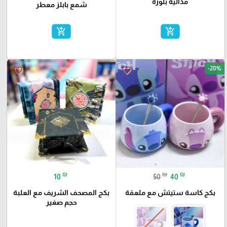
مدالية بلورة
شمع بابلز معطر
add_shopping_cart
add_shopping_cart
-20%
favorite_border
favorite_border
₪
₪
₪
10
50
40
بكج كاسة ستيتش مع ملعقة
بكج المصحف الشريف مع العلبة
حجم صغير