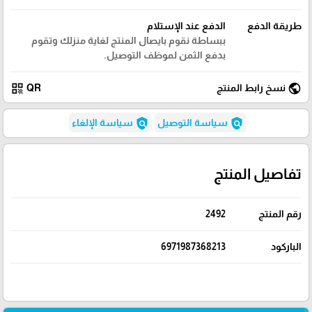
طريقة الدفع
الدفع عند الإستلام
ببساطة نقوم بايصال المنتج لغاية منزلك وتقوم
بدفع الثمن لموظف التوصيل.
qr_code
public
نسخ رابط المنتج
QR
policy
policy
سياسة التوصيل
سياسة الإلغاء
تفاصيل المنتج
رقم المنتج
2492
الباركود
6971987368213