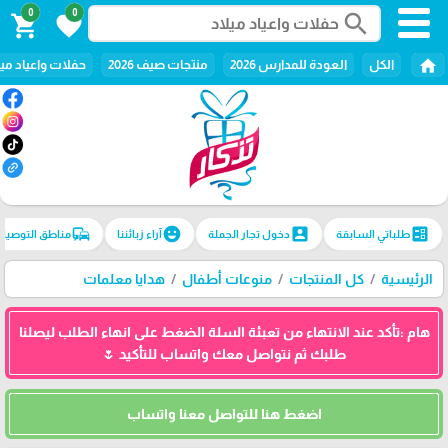
0
0
search
shopping_cart
favorite
home
الكل
العودة للمدارس 2026
منتجات صيف 2026
حفلات واعياد ميل
commute
emoji_emotions
account_box
ballot
طلباتي السابقة
دخول تجار الجملة
آراء زبائننا
مناطق التوصيل
الرئيسية
كل المنتجات
منوعات أطفال
هدايا معلمات
هام :تأكد عند الانتهاء من تعبئة السلة الضغط على انهاء الطلب ليصلنا
طلبك ثم نتواصل معك واتساب للتأكيد 🌷
اضغط هنا للتواصل معنا واتساب