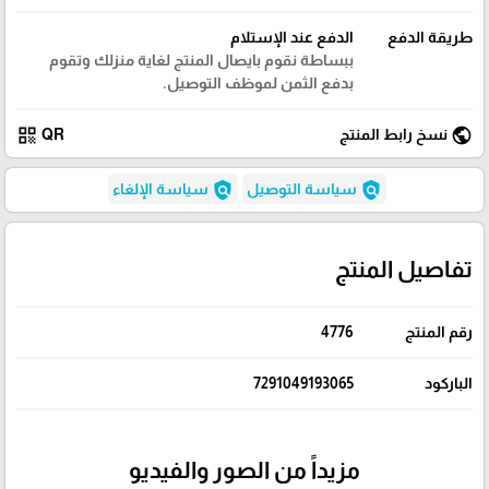
طريقة الدفع
الدفع عند الإستلام
ببساطة نقوم بايصال المنتج لغاية منزلك وتقوم
بدفع الثمن لموظف التوصيل.
qr_code
public
نسخ رابط المنتج
QR
policy
policy
سياسة التوصيل
سياسة الإلغاء
تفاصيل المنتج
رقم المنتج
4776
الباركود
7291049193065
مزيداً من الصور والفيديو