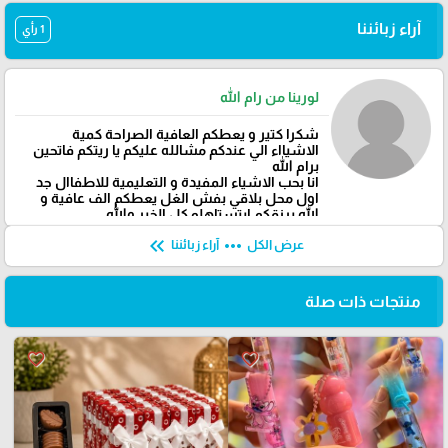
آراء زبائننا
1 رأي
لورينا من رام الله
شكرا كتير و يعطكم العافية الصراحة كمية
الاشيااء الي عندكم مشالله عليكم يا ريتكم فاتحين
برام الله
انا بحب الاشياء المفيدة و التعليمية للاطفاال جد
اول محل بلاقي بفش الغل يعطكم الف عافية و
الله يرزقكم ابتستاهلو كل الخير والله
keyboard_double_arrow_left
more_horiz
عرض الكل
آراء زبائننا
منتجات ذات صلة
favorite_border
favorite_border