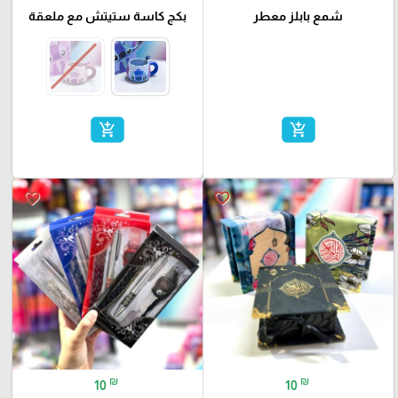
شمع بابلز معطر
بكج كاسة ستيتش مع ملعقة
add_shopping_cart
add_shopping_cart
favorite_border
favorite_border
₪
₪
10
10