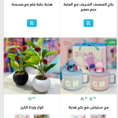
بكج المصحف الشريف مع العلبة
هدية علبة قلم مع مسبحة
حجم صغير
add_shopping_cart
add_shopping_cart
-22%
favorite_border
favorite_border
₪
₪
₪
10
45
35
مج ستيتش مع بكج هدية
كوار وردة الكرز