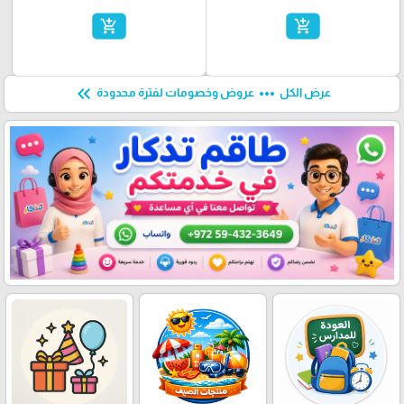
add_shopping_cart
add_shopping_cart
keyboard_double_arrow_left
more_horiz
عرض الكل
عروض وخصومات لفترة محدودة