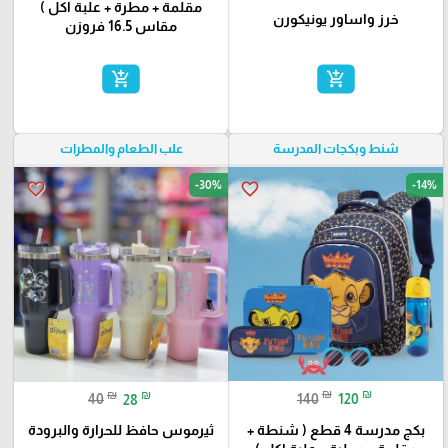
مقلمة + مطرة + علبة اكل )
خرز واساور يونيكورن
مقاس 16.5 فروزن
add_shopping_cart
add_shopping_cart
شنط وبكجات المدرسة
علب الطعام والمطرات
-30%
-14%
favorite_border
favorite_border
₪
₪
₪
₪
140
120
40
28
بكج مدرسة 4 قطع ( شنطة +
ثيرموس حافظ للحرارة والبرودة