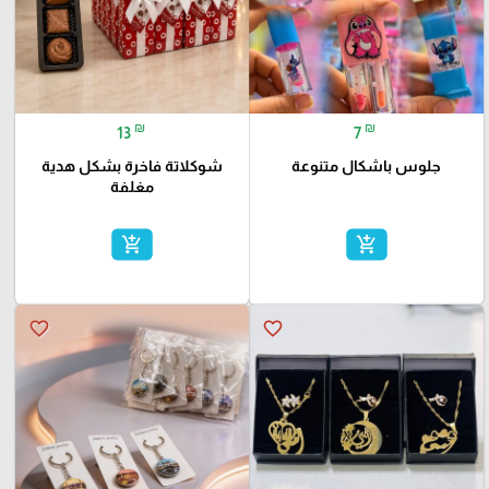
₪
₪
13
7
جلوس باشكال متنوعة
شوكلاتة فاخرة بشكل هدية
مغلفة
add_shopping_cart
add_shopping_cart
favorite_border
favorite_border