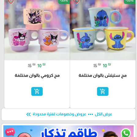
-33%
-33%
favorite_border
favorite_border
₪
₪
₪
₪
15
10
15
10
مج ستيتش بالوان مختلفة
مج كرومي بالوان مختلفة
add_shopping_cart
add_shopping_cart
keyboard_double_arrow_left
more_horiz
عرض الكل
عروض وخصومات لفترة محدودة