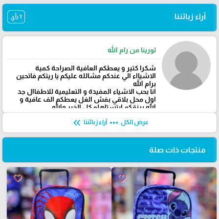
آراء زبائننا
1 رأي
لورينا من رام الله
شكرا كتير و يعطكم العافية الصراحة كمية
الاشيااء الي عندكم مشالله عليكم يا ريتكم فاتحين
برام الله
انا بحب الاشياء المفيدة و التعليمية للاطفاال جد
اول محل بلاقي بفش الغل يعطكم الف عافية و
الله يرزقكم ابتستاهلو كل الخير والله
keyboard_double_arrow_left
more_horiz
عرض الكل
آراء زبائننا
منتجات ذات صلة
favorite_border
favorite_border