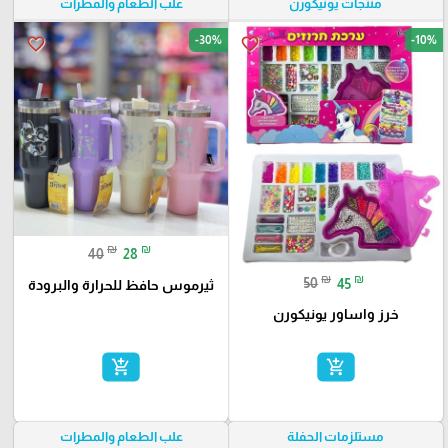
منتجات يونيكورن
علب الطعام والمطرات
-30%
-10%
favorite_border
favorite_border
₪
₪
40
28
₪
₪
50
45
ثيرموس حافظ للحرارة والبرودة
خرز واساور يونيكورن
add_shopping_cart
add_shopping_cart
مستلزمات الحفلة
علب الطعام والمطرات