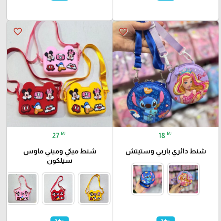
favorite_border
favorite_border
₪
₪
27
18
شنط دائري باربي وستيتش
شنط ميكي وميني ماوس
سيلكون