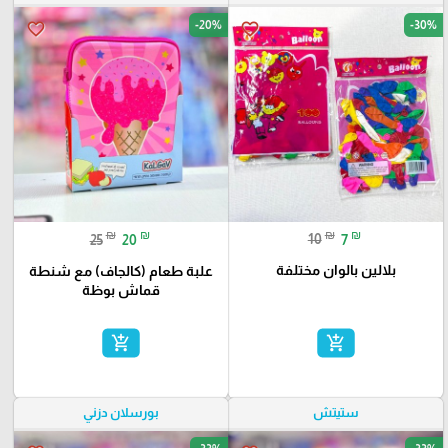
-20%
-30%
favorite_border
favorite_border
₪
₪
₪
₪
10
7
25
20
بلالين بالوان مختلفة
علبة طعام (كالجاف) مع شنطة
قماش بوظة
add_shopping_cart
add_shopping_cart
ستيتش
بورسلان دزني