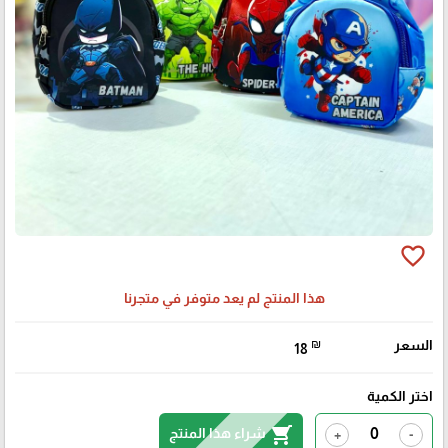
favorite_border
هذا المنتج لم يعد متوفر في متجرنا
السعر
₪
18
اختر الكمية
shopping_cart
شراء هذا المنتج
+
-