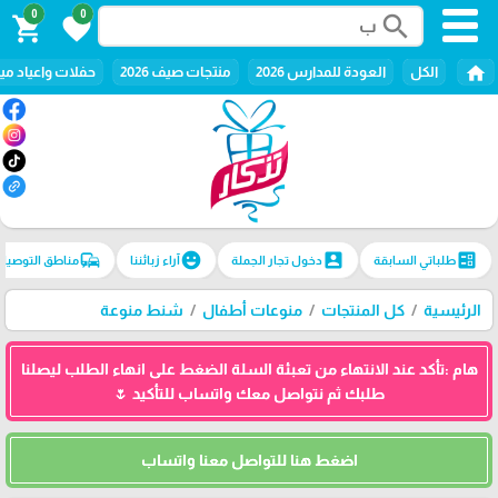
0
0
search
shopping_cart
favorite
home
الكل
العودة للمدارس 2026
منتجات صيف 2026
حفلات واعياد ميل
commute
emoji_emotions
account_box
ballot
طلباتي السابقة
دخول تجار الجملة
آراء زبائننا
مناطق التوصيل
الرئيسية
كل المنتجات
منوعات أطفال
شنط منوعة
هام :تأكد عند الانتهاء من تعبئة السلة الضغط على انهاء الطلب ليصلنا
طلبك ثم نتواصل معك واتساب للتأكيد 🌷
اضغط هنا للتواصل معنا واتساب