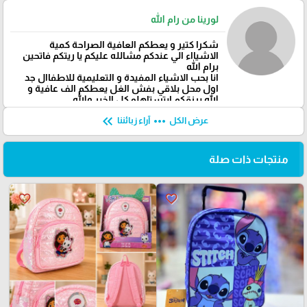
لورينا من رام الله
شكرا كتير و يعطكم العافية الصراحة كمية
الاشيااء الي عندكم مشالله عليكم يا ريتكم فاتحين
برام الله
انا بحب الاشياء المفيدة و التعليمية للاطفاال جد
اول محل بلاقي بفش الغل يعطكم الف عافية و
الله يرزقكم ابتستاهلو كل الخير والله
keyboard_double_arrow_left
more_horiz
عرض الكل
آراء زبائننا
منتجات ذات صلة
favorite_border
favorite_border