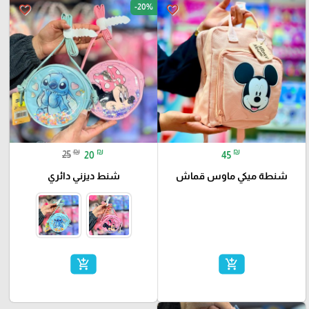
-20%
favorite_border
favorite_border
₪
₪
₪
25
20
45
شنطة ميكي ماوس قماش
شنط ديزني دائري
add_shopping_cart
add_shopping_cart