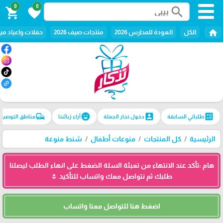
0
0
search
shopping_cart
favorite
home
الكل
العودة للمدارس 2026
منتجات صيف 2026
حفلات واعياد ميل
commute
emoji_emotions
account_box
ballot
طلباتي السابقة
دخول تجار الجملة
آراء زبائننا
مناطق التوصيل
الرئيسية
كل المنتجات
منوعات أطفال
شنط منوعة
هام :تأكد عند الانتهاء من تعبئة السلة الضغط على انهاء الطلب ليصلنا
طلبك ثم نتواصل معك واتساب للتأكيد 🌷
اضغط هنا للتواصل معنا واتساب