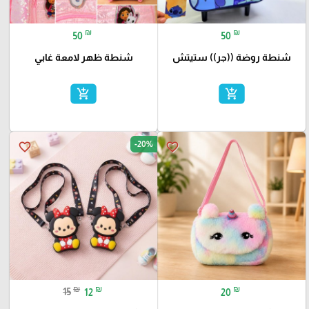
₪
₪
50
50
شنطة روضة ((جر)) ستيتش
شنطة ظهر لامعة غابي
add_shopping_cart
add_shopping_cart
-20%
favorite_border
favorite_border
₪
₪
₪
15
12
20