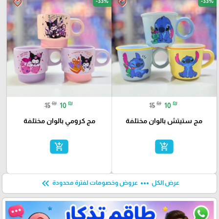
-33%
-33%
favorite_border
favorite_border
₪
₪
₪
₪
15
10
15
10
مج ستيتش بالوان مختلفة
مج كرومي بالوان مختلفة
add_shopping_cart
add_shopping_cart
keyboard_double_arrow_left
more_horiz
عرض الكل
عروض وخصومات لفترة محدودة