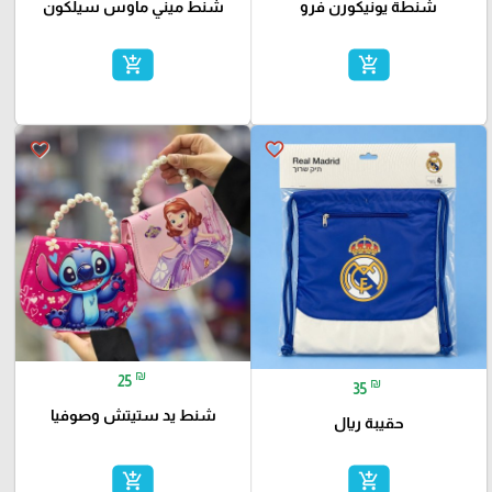
شنطة يونيكورن فرو
شنط ميني ماوس سيلكون
add_shopping_cart
add_shopping_cart
favorite_border
favorite_border
₪
25
₪
35
شنط يد ستيتش وصوفيا
حقيبة ريال
add_shopping_cart
add_shopping_cart