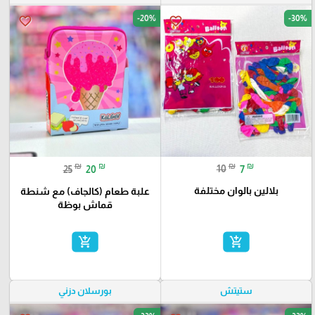
-20%
-30%
favorite_border
favorite_border
₪
₪
₪
₪
10
7
25
20
بلالين بالوان مختلفة
علبة طعام (كالجاف) مع شنطة
قماش بوظة
add_shopping_cart
add_shopping_cart
ستيتش
بورسلان دزني