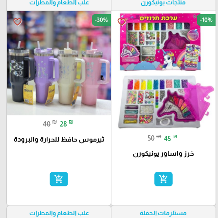
منتجات يونيكورن
علب الطعام والمطرات
-30%
-10%
favorite_border
favorite_border
₪
₪
40
28
₪
₪
50
45
ثيرموس حافظ للحرارة والبرودة
خرز واساور يونيكورن
add_shopping_cart
add_shopping_cart
مستلزمات الحفلة
علب الطعام والمطرات