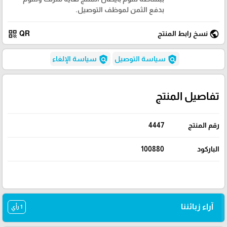
بدفع الثمن لموظف التوصيل.
qr_code
public
نسخ رابط المنتج
QR
policy
policy
سياسة التوصيل
سياسة الإلغاء
تفاصيل المنتج
رقم المنتج
4447
الباركود
100880
آراء زبائننا
1 رأي