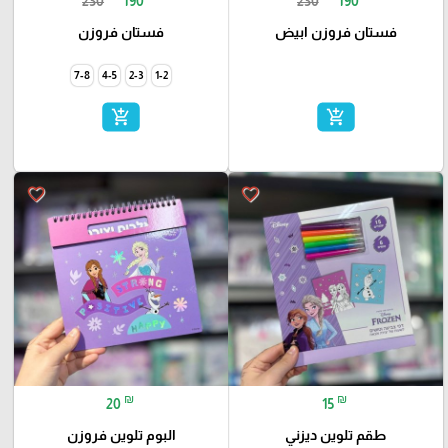
230
190
230
190
فستان فروزن ابيض
فستان فروزن
7-8
4-5
2-3
1-2
add_shopping_cart
add_shopping_cart
favorite_border
favorite_border
₪
₪
20
15
طقم تلوين ديزني
البوم تلوين فروزن