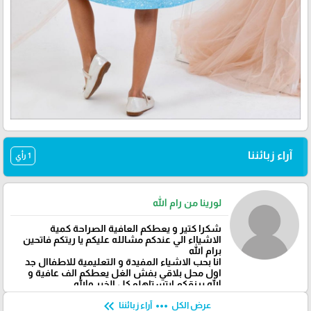
آراء زبائننا
1 رأي
لورينا من رام الله
شكرا كتير و يعطكم العافية الصراحة كمية
الاشيااء الي عندكم مشالله عليكم يا ريتكم فاتحين
برام الله
انا بحب الاشياء المفيدة و التعليمية للاطفاال جد
اول محل بلاقي بفش الغل يعطكم الف عافية و
الله يرزقكم ابتستاهلو كل الخير والله
keyboard_double_arrow_left
more_horiz
عرض الكل
آراء زبائننا