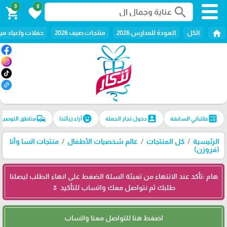
0
0
search
shopping_cart
favorite
home
الكل
العودة للمدارس 2026
منتجات صيف 2026
حفلات واعياد ميل
commute
emoji_emotions
account_box
ballot
طلباتي السابقة
دخول تجار الجملة
آراء زبائننا
مناطق التوصيل
الرئيسية
كل المنتجات
عالم شخصيات الأطفال
منتجات السا وآنا
(فروزن)
هام :تأكد عند الانتهاء من تعبئة السلة الضغط على انهاء الطلب ليصلنا
طلبك ثم نتواصل معك واتساب للتأكيد 🌷
اضغط هنا للتواصل معنا واتساب