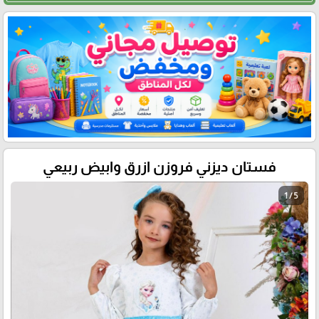
فستان ديزني فروزن ازرق وابيض ربيعي
1 / 5