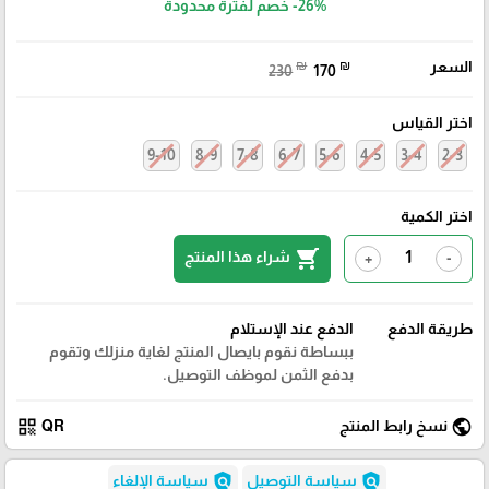
-26%
خصم لفترة محدودة
السعر
₪
₪
230
170
اختر القياس
9-10
8-9
7-8
6-7
5-6
4-5
3-4
2-3
اختر الكمية
shopping_cart
شراء هذا المنتج
+
-
طريقة الدفع
الدفع عند الإستلام
ببساطة نقوم بايصال المنتج لغاية منزلك وتقوم
بدفع الثمن لموظف التوصيل.
qr_code
public
نسخ رابط المنتج
QR
policy
policy
سياسة التوصيل
سياسة الإلغاء