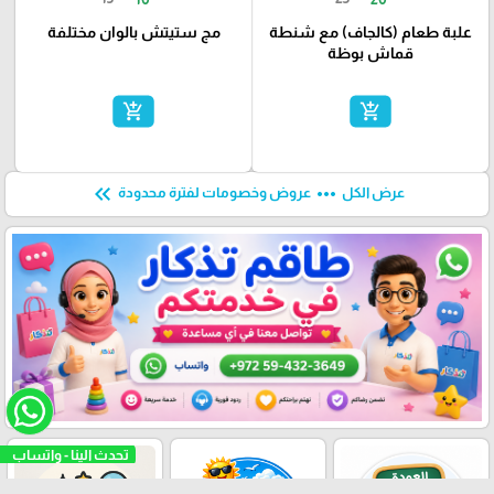
علبة طعام (كالجاف) مع شنطة
مج ستيتش بالوان مختلفة
قماش بوظة
add_shopping_cart
add_shopping_cart
keyboard_double_arrow_left
more_horiz
عرض الكل
عروض وخصومات لفترة محدودة