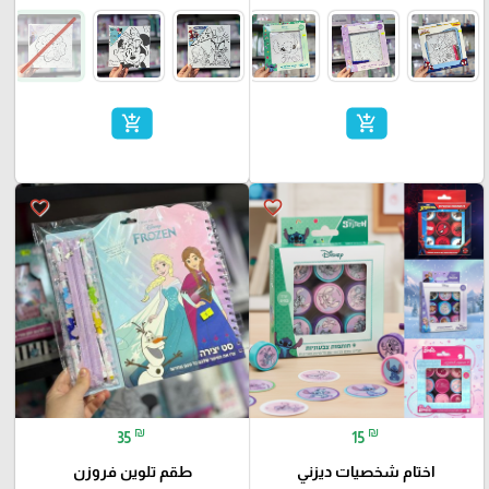
add_shopping_cart
add_shopping_cart
favorite_border
favorite_border
₪
₪
35
15
اختام شخصيات ديزني
طقم تلوين فروزن