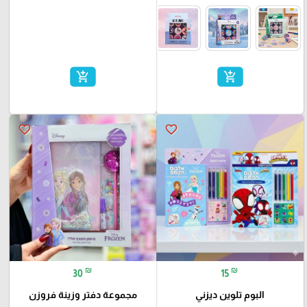
add_shopping_cart
add_shopping_cart
favorite_border
favorite_border
₪
₪
30
15
البوم تلوين ديزني
مجموعة دفتر وزينة فروزن