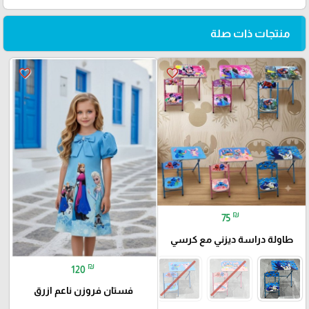
منتجات ذات صلة
favorite_border
favorite_border
₪
75
طاولة دراسة ديزني مع كرسي
₪
120
فستان فروزن ناعم ازرق