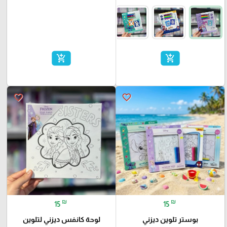
add_shopping_cart
add_shopping_cart
favorite_border
favorite_border
₪
₪
15
15
بوستر تلوين ديزني
لوحة كانفس ديزني لتلوين