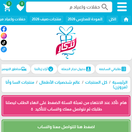
0
0
search
shopping_cart
favorite
home
الكل
العودة للمدارس 2026
منتجات صيف 2026
حفلات واعياد ميل
commute
emoji_emotions
account_box
ballot
طلباتي السابقة
دخول تجار الجملة
آراء زبائننا
مناطق التوصيل
الرئيسية
كل المنتجات
عالم شخصيات الأطفال
منتجات السا وآنا
(فروزن)
هام :تأكد عند الانتهاء من تعبئة السلة الضغط على انهاء الطلب ليصلنا
طلبك ثم نتواصل معك واتساب للتأكيد 🌷
اضغط هنا للتواصل معنا واتساب