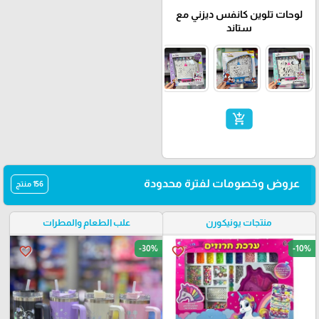
لوحات تلوين كانفس ديزني مع
ستاند
add_shopping_cart
عروض وخصومات لفترة محدودة
156 منتج
منتجات يونيكورن
علب الطعام والمطرات
-30%
-10%
favorite_border
favorite_border