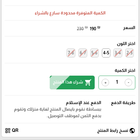
الكمية المتوفرة محدودة سارع بالشراء
السعر
₪
₪
230
190
اختر اللون
7-8
6-7
5-6
4-5
3-4
2-3
اختر الكمية
shopping_cart
شراء هذا المنتج
+
-
طريقة الدفع
الدفع عند الإستلام
ببساطة نقوم بايصال المنتج لغاية منزلك وتقوم
بدفع الثمن لموظف التوصيل.
qr_code
public
نسخ رابط المنتج
QR