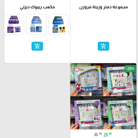
مجموعة دفتر وزينة فروزن
مكعب ريبوك ديزني
add_shopping_cart
add_shopping_cart
-28%
favorite_border
₪
₪
35
25