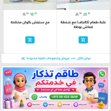
₪
₪
₪
₪
15
10
25
20
علبة طعام (كالجاف) مع شنطة
مج ستيتش بالوان مختلفة
قماش بوظة
add_shopping_cart
add_shopping_cart
keyboard_double_arrow_left
more_horiz
عرض الكل
عروض وخصومات لفترة محدودة