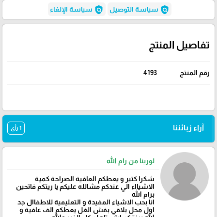
policy
policy
سياسة التوصيل
سياسة الإلغاء
تفاصيل المنتج
رقم المنتج
4193
آراء زبائننا
1 رأي
لورينا من رام الله
شكرا كتير و يعطكم العافية الصراحة كمية
الاشيااء الي عندكم مشالله عليكم يا ريتكم فاتحين
برام الله
انا بحب الاشياء المفيدة و التعليمية للاطفاال جد
اول محل بلاقي بفش الغل يعطكم الف عافية و