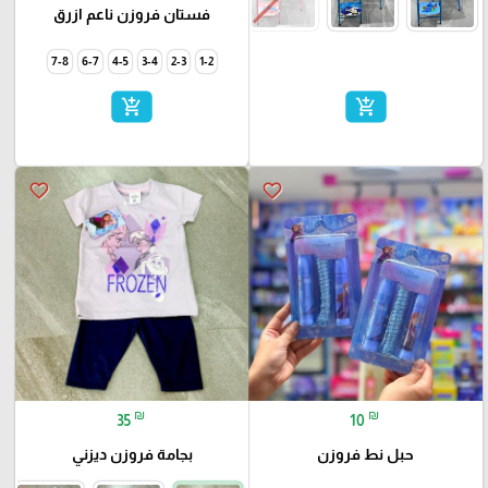
فستان فروزن ناعم ازرق
7-8
6-7
4-5
3-4
2-3
1-2
add_shopping_cart
add_shopping_cart
favorite_border
favorite_border
₪
₪
35
10
حبل نط فروزن
بجامة فروزن ديزني