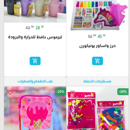
₪
₪
40
28
₪
₪
50
45
ثيرموس حافظ للحرارة والبرودة
خرز واساور يونيكورن
add_shopping_cart
add_shopping_cart
مستلزمات الحفلة
علب الطعام والمطرات
-20%
-30%
favorite_border
favorite_border