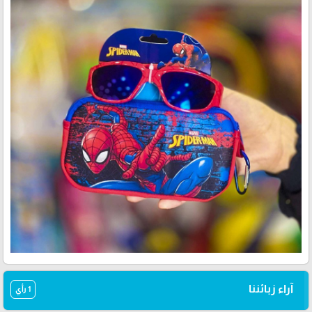
آراء زبائننا
1 رأي