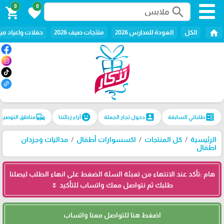
0
0
search
shopping_cart
favorite
home
الكل
العودة للمدارس 2026
منتجات صيف 2026
حفلات واعياد ميل
commute
emoji_emotions
account_box
ballot
طلباتي السابقة
دخول تجار الجملة
آراء زبائننا
مناطق التوصيل
الرئيسية
كل المنتجات
اكسسوارات أطفال
مداليات وجزدان
اطفال
هام :تأكد عند الانتهاء من تعبئة السلة الضغط على انهاء الطلب ليصلنا
طلبك ثم نتواصل معك واتساب للتأكيد 🌷
اضغط هنا للتواصل معنا واتساب