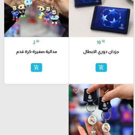
₪
₪
2
10
جزدان دوري الابطال
مدالية صغيرة-كرة قدم
add_shopping_cart
add_shopping_cart
favorite_border