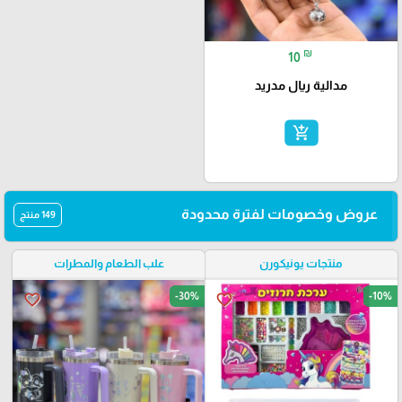
₪
10
مدالية ريال مدريد
add_shopping_cart
عروض وخصومات لفترة محدودة
149 منتج
منتجات يونيكورن
علب الطعام والمطرات
-30%
-10%
favorite_border
favorite_border