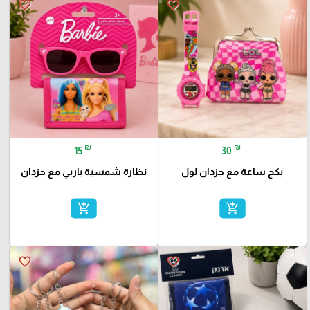
favorite_border
favorite_border
₪
₪
15
30
بكج ساعة مع جزدان لول
نظارة شمسية باربي مع جزدان
add_shopping_cart
add_shopping_cart
favorite_border
favorite_border