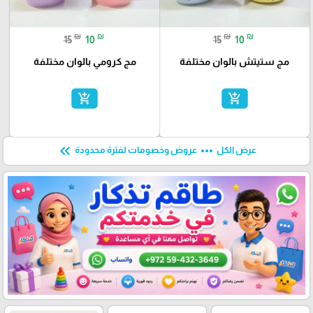
₪
₪
₪
₪
15
10
15
10
مج ستيتش بالوان مختلفة
مج كرومي بالوان مختلفة
add_shopping_cart
add_shopping_cart
keyboard_double_arrow_left
more_horiz
عرض الكل
عروض وخصومات لفترة محدودة