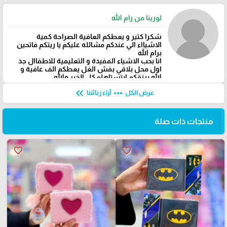
لورينا من رام الله
شكرا كتير و يعطكم العافية الصراحة كمية
الاشيااء الي عندكم مشالله عليكم يا ريتكم فاتحين
برام الله
انا بحب الاشياء المفيدة و التعليمية للاطفاال جد
اول محل بلاقي بفش الغل يعطكم الف عافية و
الله يرزقكم ابتستاهلو كل الخير والله
keyboard_double_arrow_left
more_horiz
عرض الكل
آراء زبائننا
منتجات ذات صلة
favorite_border
favorite_border