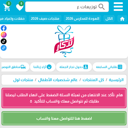
0
0
search
shopping_cart
favorite
home
الكل
العودة للمدارس 2026
منتجات صيف 2026
حفلات واعياد ميل
commute
emoji_emotions
account_box
ballot
طلباتي السابقة
دخول تجار الجملة
آراء زبائننا
مناطق التوصيل
الرئيسية
كل المنتجات
عالم شخصيات الأطفال
منتجات لول
هام :تأكد عند الانتهاء من تعبئة السلة الضغط على انهاء الطلب ليصلنا
طلبك ثم نتواصل معك واتساب للتأكيد 🌷
اضغط هنا للتواصل معنا واتساب