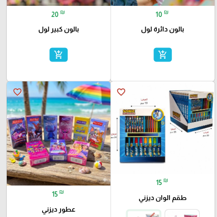
₪
₪
20
10
بالون دائرة لول
بالون كبير لول
add_shopping_cart
add_shopping_cart
favorite_border
favorite_border
₪
15
₪
15
طقم الوان ديزني
عطور ديزني