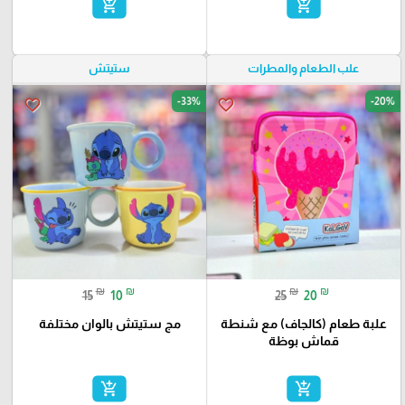
add_shopping_cart
add_shopping_cart
علب الطعام والمطرات
ستيتش
-33%
-20%
favorite_border
favorite_border
₪
₪
₪
₪
15
10
25
20
علبة طعام (كالجاف) مع شنطة
مج ستيتش بالوان مختلفة
قماش بوظة
add_shopping_cart
add_shopping_cart