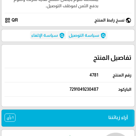
بدفع الثمن لموظف التوصيل.
qr_code
public
نسخ رابط المنتج
QR
policy
policy
سياسة التوصيل
سياسة الإلغاء
تفاصيل المنتج
رقم المنتج
4781
الباركود
7291049230487
آراء زبائننا
1 رأي