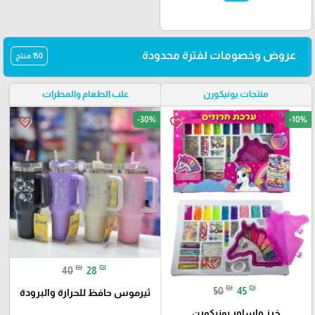
عروض وخصومات لفترة محدودة
150 منتج
منتجات يونيكورن
علب الطعام والمطرات
-30%
-10%
favorite_border
favorite_border
₪
₪
40
28
₪
₪
50
45
ثيرموس حافظ للحرارة والبرودة
خرز واساور يونيكورن