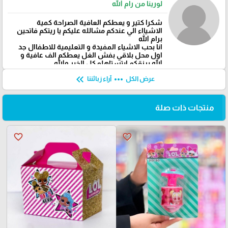
لورينا من رام الله
شكرا كتير و يعطكم العافية الصراحة كمية
الاشيااء الي عندكم مشالله عليكم يا ريتكم فاتحين
برام الله
انا بحب الاشياء المفيدة و التعليمية للاطفاال جد
اول محل بلاقي بفش الغل يعطكم الف عافية و
الله يرزقكم ابتستاهلو كل الخير والله
keyboard_double_arrow_left
more_horiz
عرض الكل
آراء زبائننا
منتجات ذات صلة
favorite_border
favorite_border