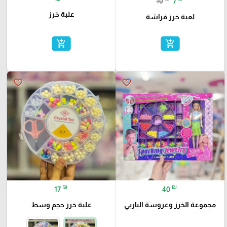
10
7
علبة خرز
لعبة خرز فراشة
add_shopping_cart
add_shopping_cart
favorite_border
favorite_border
₪
₪
17
40
مجموعة الخرز وعروسة الباربي
علبة خرز حجم وسط