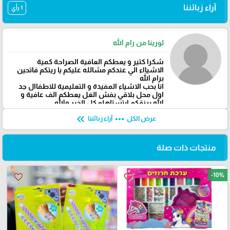
آراء زبائننا
1 رأي
لورينا من رام الله
شكرا كتير و يعطكم العافية الصراحة كمية
الاشيااء الي عندكم مشالله عليكم يا ريتكم فاتحين
برام الله
انا بحب الاشياء المفيدة و التعليمية للاطفاال جد
اول محل بلاقي بفش الغل يعطكم الف عافية و
الله يرزقكم ابتستاهلو كل الخير والله
keyboard_double_arrow_left
more_horiz
عرض الكل
آراء زبائننا
منتجات ذات صلة
-10%
favorite_border
favorite_border