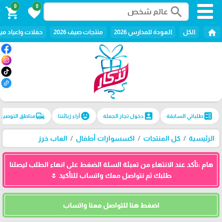
0
0
search
shopping_cart
favorite
home
الكل
العودة للمدارس 2026
منتجات صيف 2026
حفلات واعياد ميل
commute
emoji_emotions
account_box
ballot
طلباتي السابقة
دخول تجار الجملة
آراء زبائننا
مناطق التوصيل
الرئيسية
كل المنتجات
اكسسوارات أطفال
العاب خرز
هام :تأكد عند الانتهاء من تعبئة السلة الضغط على انهاء الطلب ليصلنا
طلبك ثم نتواصل معك واتساب للتأكيد 🌷
اضغط هنا للتواصل معنا واتساب