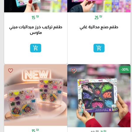
₪
₪
15
25
طقم صنع مدالية غابي
طقم تركيب خرز ميداليات ميني
ماوس
add_shopping_cart
add_shopping_cart
-30%
favorite_border
favorite_border
₪
15
₪
₪