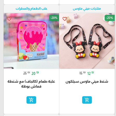
منتجات ميني ماوس
علب الطعام والمطرات
-20%
-20%
favorite_border
favorite_border
₪
₪
₪
₪
25
20
15
12
شنط ميني ماوس سيلكون
علبة طعام (كالجاف) مع شنطة
قماش بوظة
add_shopping_cart
add_shopping_cart