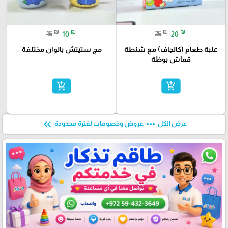
₪
₪
₪
₪
15
10
25
20
علبة طعام (كالجاف) مع شنطة
مج ستيتش بالوان مختلفة
قماش بوظة
add_shopping_cart
add_shopping_cart
keyboard_double_arrow_left
more_horiz
عرض الكل
عروض وخصومات لفترة محدودة