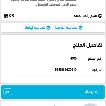
بدفع الثمن لموظف التوصيل.
qr_code
public
نسخ رابط المنتج
QR
policy
policy
سياسة التوصيل
سياسة الإلغاء
تفاصيل المنتج
رقم المنتج
4915
الباركود
6935539620310
آراء زبائننا
1 رأي