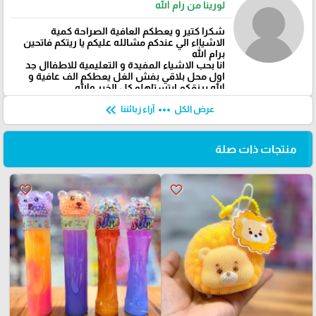
لورينا من رام الله
شكرا كتير و يعطكم العافية الصراحة كمية
الاشيااء الي عندكم مشالله عليكم يا ريتكم فاتحين
برام الله
انا بحب الاشياء المفيدة و التعليمية للاطفاال جد
اول محل بلاقي بفش الغل يعطكم الف عافية و
الله يرزقكم ابتستاهلو كل الخير والله
keyboard_double_arrow_left
more_horiz
عرض الكل
آراء زبائننا
منتجات ذات صلة
favorite_border
favorite_border