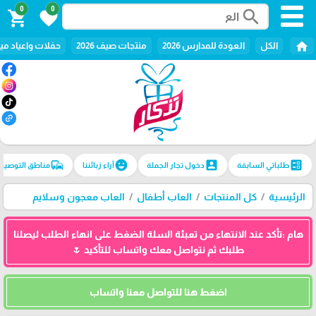
0
0
search
shopping_cart
favorite
home
الكل
العودة للمدارس 2026
منتجات صيف 2026
حفلات واعياد ميل
commute
emoji_emotions
account_box
ballot
طلباتي السابقة
دخول تجار الجملة
آراء زبائننا
مناطق التوصيل
الرئيسية
كل المنتجات
العاب أطفال
العاب معجون وسلايم
هام :تأكد عند الانتهاء من تعبئة السلة الضغط على انهاء الطلب ليصلنا
طلبك ثم نتواصل معك واتساب للتأكيد 🌷
اضغط هنا للتواصل معنا واتساب