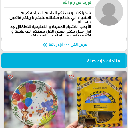
لورينا من رام الله
شكرا كتير و يعطكم العافية الصراحة كمية
الاشيااء الي عندكم مشالله عليكم يا ريتكم فاتحين
برام الله
انا بحب الاشياء المفيدة و التعليمية للاطفاال جد
اول محل بلاقي بفش الغل يعطكم الف عافية و
الله يرزقكم ابتستاهلو كل الخير والله
keyboard_double_arrow_left
more_horiz
عرض الكل
آراء زبائننا
منتجات ذات صلة
favorite_border
favorite_border