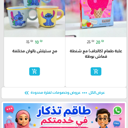
₪
₪
₪
₪
15
10
25
20
علبة طعام (كالجاف) مع شنطة
مج ستيتش بالوان مختلفة
قماش بوظة
add_shopping_cart
add_shopping_cart
keyboard_double_arrow_left
more_horiz
عرض الكل
عروض وخصومات لفترة محدودة