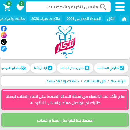
0
0
search
shopping_cart
favorite
home
الكل
العودة للمدارس 2026
منتجات صيف 2026
حفلات واعياد ميل
commute
emoji_emotions
account_box
ballot
طلباتي السابقة
دخول تجار الجملة
آراء زبائننا
مناطق التوصيل
الرئيسية
كل المنتجات
حفلات واعياد ميلاد
هام :تأكد عند الانتهاء من تعبئة السلة الضغط على انهاء الطلب ليصلنا
طلبك ثم نتواصل معك واتساب للتأكيد 🌷
اضغط هنا للتواصل معنا واتساب