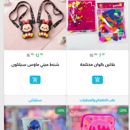
₪
₪
₪
₪
10
7
15
12
بلالين بالوان مختلفة
شنط ميني ماوس سيلكون
add_shopping_cart
add_shopping_cart
علب الطعام والمطرات
ستيتش
-33%
-20%
favorite_border
favorite_border