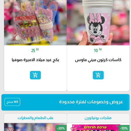
₪
₪
25
10
كاسات كرتون ميني ماوس
بكج عيد ميلاد الاميرة صوفيا
add_shopping_cart
add_shopping_cart
عروض وخصومات لفترة محدودة
149 منتج
منتجات يونيكورن
علب الطعام والمطرات
-30%
-10%
favorite_border
favorite_border