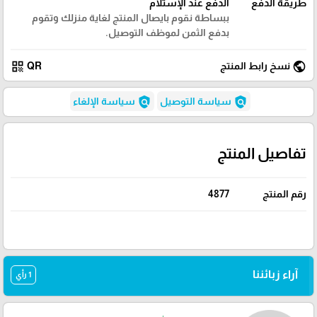
طريقة الدفع
الدفع عند الإستلام
ببساطة نقوم بايصال المنتج لغاية منزلك وتقوم
بدفع الثمن لموظف التوصيل.
qr_code
public
نسخ رابط المنتج
QR
policy
policy
سياسة التوصيل
سياسة الإلغاء
تفاصيل المنتج
رقم المنتج
4877
آراء زبائننا
1 رأي