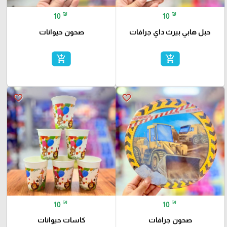
₪
₪
10
10
حبل هابي بيرث داي جرافات
صحون حيوانات
add_shopping_cart
add_shopping_cart
favorite_border
favorite_border
₪
₪
10
10
صحون جرافات
كاسات حيوانات