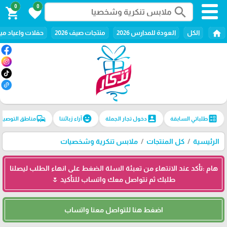
0
0
search
shopping_cart
favorite
home
الكل
العودة للمدارس 2026
منتجات صيف 2026
حفلات واعياد ميل
commute
emoji_emotions
account_box
ballot
طلباتي السابقة
دخول تجار الجملة
آراء زبائننا
مناطق التوصيل
الرئيسية
كل المنتجات
ملابس تنكرية وشخصيات
هام :تأكد عند الانتهاء من تعبئة السلة الضغط على انهاء الطلب ليصلنا
طلبك ثم نتواصل معك واتساب للتأكيد 🌷
اضغط هنا للتواصل معنا واتساب