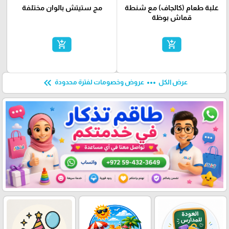
علبة طعام (كالجاف) مع شنطة
مج ستيتش بالوان مختلفة
قماش بوظة
add_shopping_cart
add_shopping_cart
keyboard_double_arrow_left
more_horiz
عرض الكل
عروض وخصومات لفترة محدودة