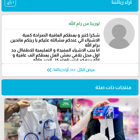
آراء زبائننا
1 رأي
لورينا من رام الله
شكرا كتير و يعطكم العافية الصراحة كمية
الاشيااء الي عندكم مشالله عليكم يا ريتكم فاتحين
برام الله
انا بحب الاشياء المفيدة و التعليمية للاطفاال جد
اول محل بلاقي بفش الغل يعطكم الف عافية و
الله يرزقكم ابتستاهلو كل الخير والله
keyboard_double_arrow_left
more_horiz
عرض الكل
آراء زبائننا
منتجات ذات صلة
-25%
favorite_border
favorite_border