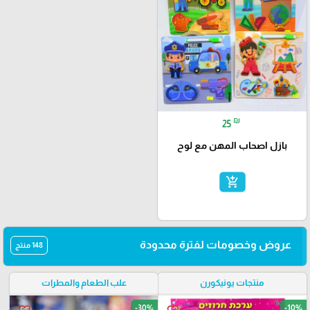
₪
25
بازل اصحاب المهن مع لوح
add_shopping_cart
عروض وخصومات لفترة محدودة
148 منتج
منتجات يونيكورن
علب الطعام والمطرات
-30%
-10%