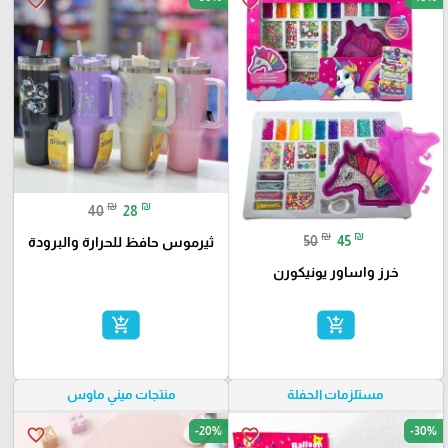
favorite_border
favorite_border
₪
₪
40
28
₪
₪
50
45
ثيرموس حافظ للحرارة والبرودة
خرز واساور يونيكورن
add_shopping_cart
add_shopping_cart
مستلزمات الحفلة
منتجات ميني ماوس
-20%
-30%
favorite_border
favorite_border