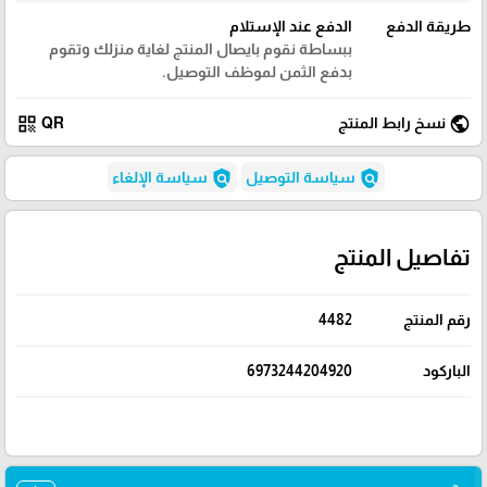
طريقة الدفع
الدفع عند الإستلام
ببساطة نقوم بايصال المنتج لغاية منزلك وتقوم
بدفع الثمن لموظف التوصيل.
qr_code
public
نسخ رابط المنتج
QR
policy
policy
سياسة التوصيل
سياسة الإلغاء
تفاصيل المنتج
رقم المنتج
4482
الباركود
6973244204920