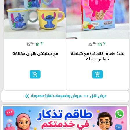
₪
₪
₪
₪
15
10
25
20
علبة طعام (كالجاف) مع شنطة
مج ستيتش بالوان مختلفة
قماش بوظة
add_shopping_cart
add_shopping_cart
keyboard_double_arrow_left
more_horiz
عرض الكل
عروض وخصومات لفترة محدودة