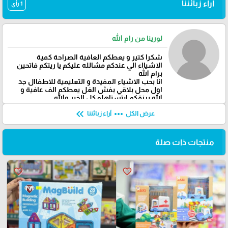
آراء زبائننا
1 رأي
لورينا من رام الله
شكرا كتير و يعطكم العافية الصراحة كمية
الاشيااء الي عندكم مشالله عليكم يا ريتكم فاتحين
برام الله
انا بحب الاشياء المفيدة و التعليمية للاطفاال جد
اول محل بلاقي بفش الغل يعطكم الف عافية و
الله يرزقكم ابتستاهلو كل الخير والله
keyboard_double_arrow_left
more_horiz
عرض الكل
آراء زبائننا
منتجات ذات صلة
favorite_border
favorite_border