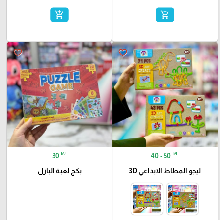
add_shopping_cart
add_shopping_cart
favorite_border
favorite_border
₪
₪
30
40 - 50
ليجو المطاط الابداعي 3D
بكج لعبة البازل