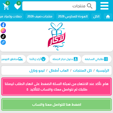
0
0
search
shopping_cart
favorite
home
الكل
العودة للمدارس 2026
منتجات صيف 2026
حفلات واعياد ميل
commute
emoji_emotions
account_box
ballot
طلباتي السابقة
دخول تجار الجملة
آراء زبائننا
مناطق التوصيل
الرئيسية
كل المنتجات
العاب أطفال
ليجو وبازل
هام :تأكد عند الانتهاء من تعبئة السلة الضغط على انهاء الطلب ليصلنا
طلبك ثم نتواصل معك واتساب للتأكيد 🌷
اضغط هنا للتواصل معنا واتساب