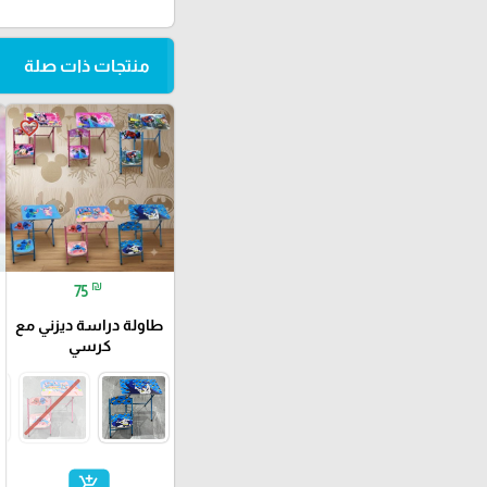
منتجات ذات صلة
favorite_border
₪
75
طاولة دراسة ديزني مع
كرسي
add_shopping_cart