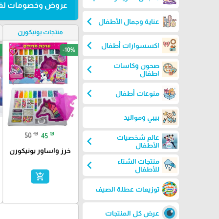
عروض وخصومات لفت
chevron_left
عناية وجمال الأطفال
منتجات يونيكورن
chevron_left
اكسسوارات أطفال
-10%
favorite_border
صحون وكاسات
chevron_left
اطفال
chevron_left
منوعات أطفال
بيبي ومواليد
₪
₪
50
45
عالم شخصيات
chevron_left
الأطفال
خرز واساور يونيكورن
منتجات الشتاء
chevron_left
للأطفال
add_shopping_cart
توزيعات عطلة الصيف
عرض كل المنتجات