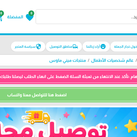
0
0
g_cart
favorite
المفضلة
security
commute
emoji_emotions
سياسة المتجر
مناطق التوصيل
آراء زبائننا
دخول تجار الجم
منتجات ميني ماوس
عالم شخصيات الأطفال
السلة الضغط على انهاء الطلب ليصلنا طلبك ثم نتواصل معك واتساب للتأكيد 
اضغط هنا للتواصل معنا واتساب