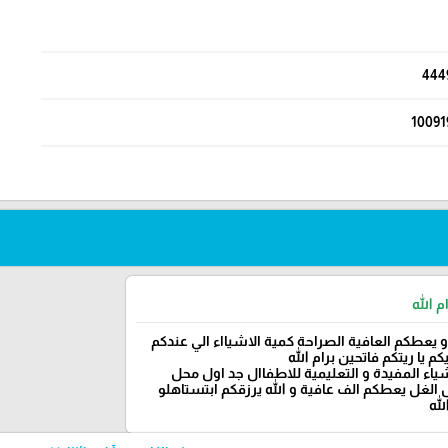
444
10091
م الله
و يعطكم العافية الصراحة كمية الاشيااء الي عندكم
م يا ريتكم فاتحين برام الله
شياء المفيدة و التعليمية للاطفاال جد اول محل
الغل يعطكم الف عافية و الله يرزقكم ابتستاهلو
لله