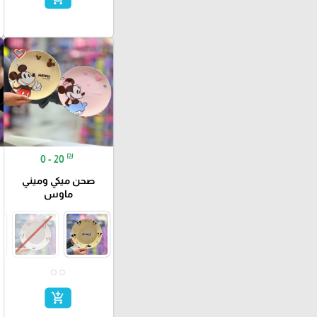
favorite_border
₪
0 - 20
صحن ميكي وميني
ماوس
add_shopping_cart