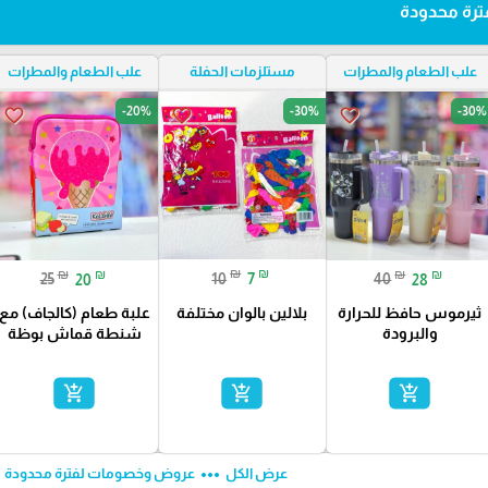
رة محدودة
علب الطعام والمطرات
مستلزمات الحفلة
علب الطعام والمطرات
-20%
-30%
-30%
favorite_border
favorite_border
favorite_border
₪
₪
₪
₪
₪
₪
10
7
25
20
40
28
بلالين بالوان مختلفة
ثيرموس حافظ للحرارة
علبة طعام (كالجاف) مع
والبرودة
شنطة قماش بوظة
add_shopping_cart
add_shopping_cart
add_shopping_cart
ft
more_horiz
عرض الكل
عروض وخصومات لفترة محدودة