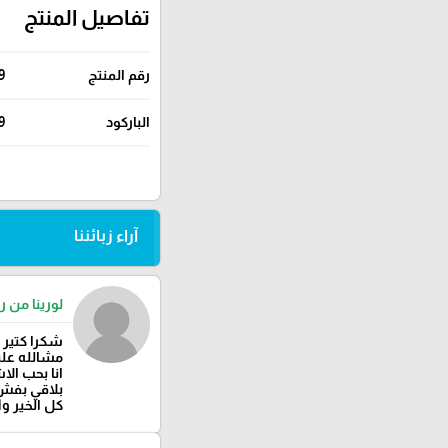
تفاصيل المنتج
رقم المنتج
9
الباركود
9
آراء زبائننا
لورينا من را
شكرا كتير 
مشالله عليك
انا بحب الا
بلاقي بفش 
كل الخير وا