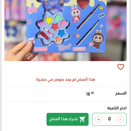
favorite_border
هذا المنتج لم يعد متوفر في متجرنا
السعر
₪
18
اختر الكمية
shopping_cart
شراء هذا المنتج
+
-