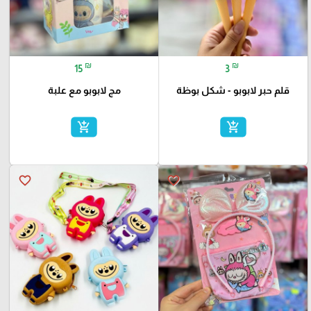
₪
₪
15
3
قلم حبر لابوبو - شكل بوظة
مج لابوبو مع علبة
add_shopping_cart
add_shopping_cart
favorite_border
favorite_border