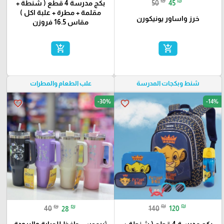
₪
₪
50
45
بكج مدرسة 4 قطع ( شنطة +
مقلمة + مطرة + علبة اكل )
خرز واساور يونيكورن
مقاس 16.5 فروزن
add_shopping_cart
add_shopping_cart
شنط وبكجات المدرسة
علب الطعام والمطرات
-30%
-14%
favorite_border
favorite_border
₪
₪
₪
₪
140
120
40
28
بكج مدرسة 4 قطع ( شنطة +