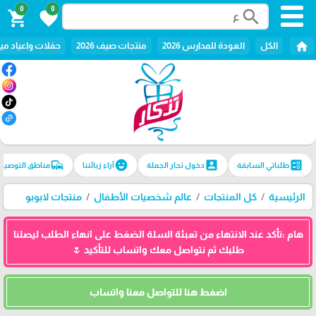
0
0
search
shopping_cart
favorite
home
الكل
العودة للمدارس 2026
منتجات صيف 2026
حفلات واعياد ميل
commute
emoji_emotions
account_box
ballot
طلباتي السابقة
دخول تجار الجملة
آراء زبائننا
مناطق التوصيل
الرئيسية
كل المنتجات
عالم شخصيات الأطفال
منتجات لابوبو
هام :تأكد عند الانتهاء من تعبئة السلة الضغط على انهاء الطلب ليصلنا
طلبك ثم نتواصل معك واتساب للتأكيد 🌷
اضغط هنا للتواصل معنا واتساب