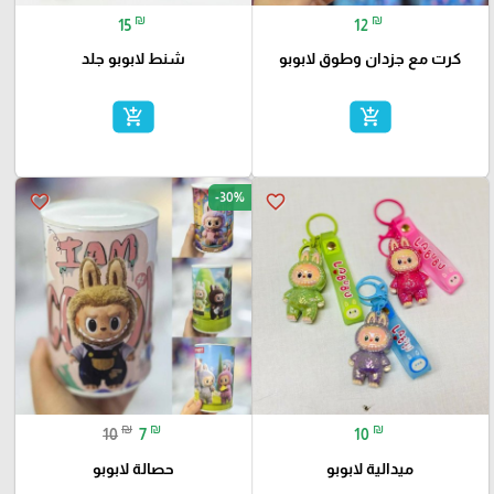
₪
₪
15
12
كرت مع جزدان وطوق لابوبو
شنط لابوبو جلد
add_shopping_cart
add_shopping_cart
-30%
favorite_border
favorite_border
₪
₪
₪
10
7
10
ميدالية لابوبو
حصالة لابوبو