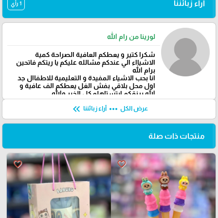
آراء زبائننا
1 رأي
لورينا من رام الله
شكرا كتير و يعطكم العافية الصراحة كمية
الاشيااء الي عندكم مشالله عليكم يا ريتكم فاتحين
برام الله
انا بحب الاشياء المفيدة و التعليمية للاطفاال جد
اول محل بلاقي بفش الغل يعطكم الف عافية و
الله يرزقكم ابتستاهلو كل الخير والله
keyboard_double_arrow_left
more_horiz
عرض الكل
آراء زبائننا
منتجات ذات صلة
favorite_border
favorite_border