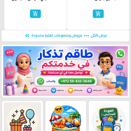
add_shopping_cart
add_shopping_cart
keyboard_double_arrow_left
more_horiz
عرض الكل
عروض وخصومات لفترة محدودة