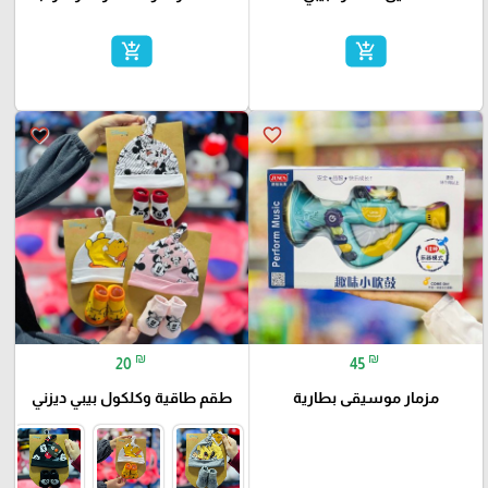
add_shopping_cart
add_shopping_cart
favorite_border
favorite_border
₪
₪
20
45
مزمار موسيقى بطارية
طقم طاقية وكلكول بيبي ديزني