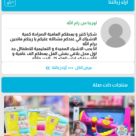
آراء زبائننا
1 رأي
لورينا من رام الله
شكرا كتير و يعطكم العافية الصراحة كمية
الاشيااء الي عندكم مشالله عليكم يا ريتكم فاتحين
برام الله
انا بحب الاشياء المفيدة و التعليمية للاطفاال جد
اول محل بلاقي بفش الغل يعطكم الف عافية و
الله يرزقكم ابتستاهلو كل الخير والله
keyboard_double_arrow_left
more_horiz
عرض الكل
آراء زبائننا
منتجات ذات صلة
favorite_border
favorite_border