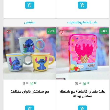
add_shopping_cart
add_shopping_cart
علب الطعام والمطرات
ستيتش
-33%
-20%
favorite_border
favorite_border
₪
₪
₪
₪
15
10
25
20
علبة طعام (كالجاف) مع شنطة
مج ستيتش بالوان مختلفة
قماش بوظة
add_shopping_cart
add_shopping_cart