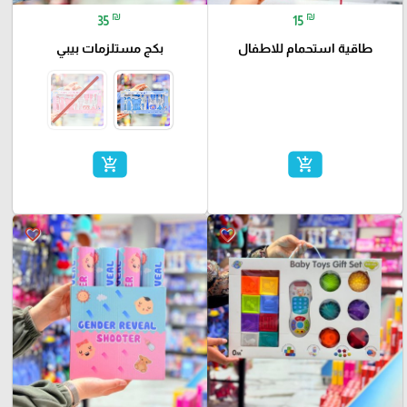
₪
₪
35
15
طاقية استحمام للاطفال
بكج مستلزمات بيبي
add_shopping_cart
add_shopping_cart
favorite_border
favorite_border