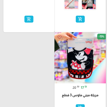
add_shopping_cart
add_shopping_cart
-15%
favorite_border
₪
₪
20
17
مريلة ميني ماوس 3 قطع