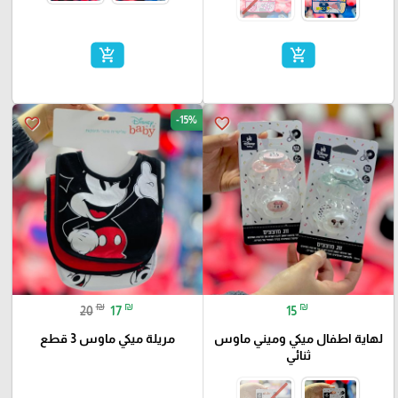
add_shopping_cart
add_shopping_cart
-15%
favorite_border
favorite_border
₪
₪
₪
20
17
15
لهاية اطفال ميكي وميني ماوس
مريلة ميكي ماوس 3 قطع
ثنائي