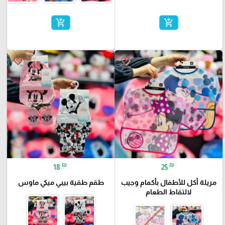
add_shopping_cart
add_shopping_cart
favorite_border
favorite_border
₪
₪
18
25
مريلة أكل للأطفال بأكمام وجيب
طقم طقية بيبي ميكي ماوس
لالتقاط الطعام