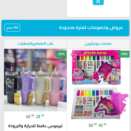
add_shopping_cart
عروض وخصومات لفترة محدودة
149 منتج
منتجات يونيكورن
علب الطعام والمطرات
-30%
-10%
favorite_border
favorite_border
₪
₪
40
28
₪
₪
50
45
ثيرموس حافظ للحرارة والبرودة