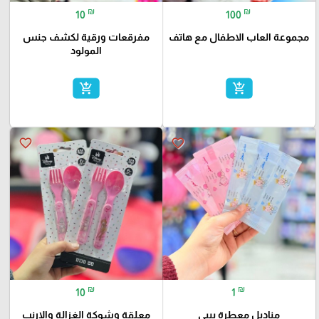
₪
₪
10
100
مجموعة العاب الاطفال مع هاتف
مفرقعات ورقية لكشف جنس
المولود
add_shopping_cart
add_shopping_cart
favorite_border
favorite_border
₪
₪
10
1
مناديل معطرة بيبي
معلقة وشوكة الغزالة والارنب