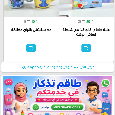
₪
₪
₪
₪
15
10
25
20
علبة طعام (كالجاف) مع شنطة
مج ستيتش بالوان مختلفة
قماش بوظة
add_shopping_cart
add_shopping_cart
keyboard_double_arrow_left
more_horiz
عرض الكل
عروض وخصومات لفترة محدودة