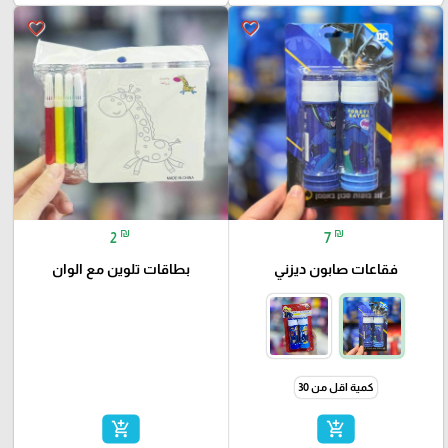
favorite_border
favorite_border
₪
₪
2
7
فقاعات صابون ديزني
بطاقات تلوين مع الوان
كمية اقل من 30
add_shopping_cart
add_shopping_cart