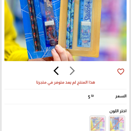
arrow_back_ios
arrow_forward_ios
favorite_border
هذا المنتج لم يعد متوفر في متجرنا
السعر
₪
5
اختر اللون