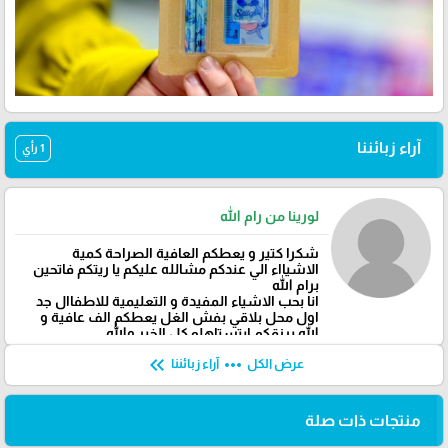
آراء زبائننا
1 رأي
لورينا من رام الله
شكرا كتير و يعطكم العافية الصراحة كمية
الاشيااء الي عندكم مشالله عليكم يا ريتكم فاتحين
برام الله
انا بحب الاشياء المفيدة و التعليمية للاطفاال جد
اول محل بلاقي بفش الغل يعطكم الف عافية و
الله يرزقكم ابتستاهلو كل الخير والله
keyboard_double_arrow_left
more_horiz
عرض الكل
آراء زبائننا
منتجات ذات صلة