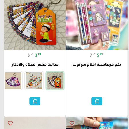
₪
₪
₪
₪
5
3
7
5
بكج قرطاسية اقلام مع نوت
مدالية تعليم الصلاة والاذكار
add_shopping_cart
add_shopping_cart
favorite_border
favorite_border