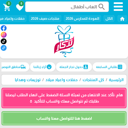
0
0
search
shopping_cart
favorite
home
الكل
العودة للمدارس 2026
منتجات صيف 2026
حفلات واعياد ميل
commute
emoji_emotions
account_box
ballot
طلباتي السابقة
دخول تجار الجملة
آراء زبائننا
مناطق التوصيل
الرئيسية
كل المنتجات
حفلات واعياد ميلاد
توزيعات وهدايا
هام :تأكد عند الانتهاء من تعبئة السلة الضغط على انهاء الطلب ليصلنا
طلبك ثم نتواصل معك واتساب للتأكيد 🌷
اضغط هنا للتواصل معنا واتساب