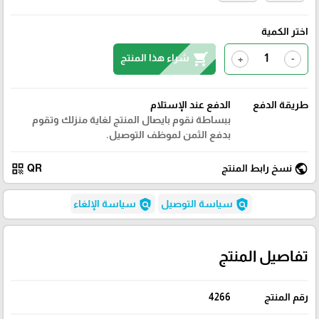
اختر الكمية
shopping_cart
شراء هذا المنتج
+
-
طريقة الدفع
الدفع عند الإستلام
ببساطة نقوم بايصال المنتج لغاية منزلك وتقوم
بدفع الثمن لموظف التوصيل.
qr_code
public
نسخ رابط المنتج
QR
policy
policy
سياسة التوصيل
سياسة الإلغاء
تفاصيل المنتج
رقم المنتج
4266