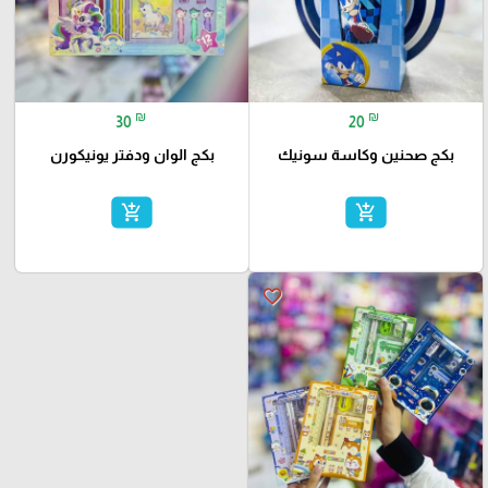
₪
₪
30
20
بكج صحنين وكاسة سونيك
بكج الوان ودفتر يونيكورن
add_shopping_cart
add_shopping_cart
favorite_border