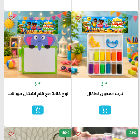
favorite_border
favorite_border
₪
₪
3
2
كرت معجون اطفال
لوح كتابة مع قلم اشكال حيوانات
add_shopping_cart
add_shopping_cart
-40%
-28%
favorite_border
favorite_border