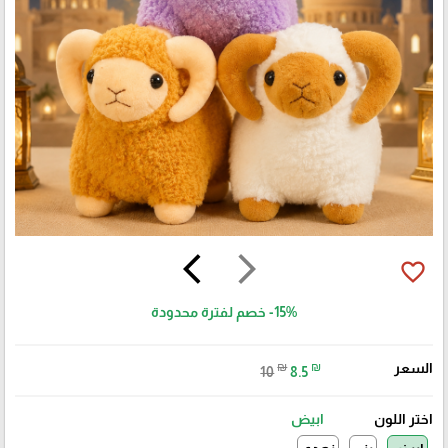
arrow_back_ios
arrow_forward_ios
favorite_border
-15%
خصم لفترة محدودة
السعر
₪
₪
10
8.5
اختر اللون
ابيض