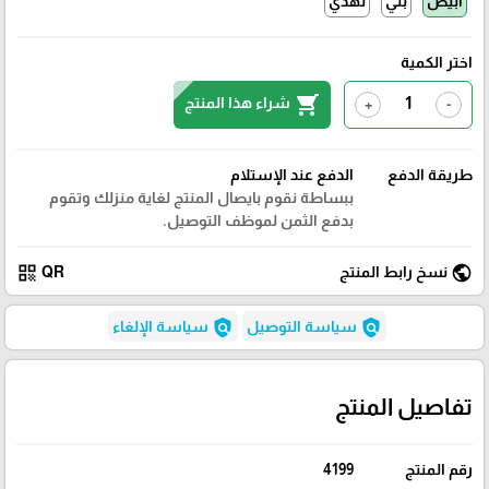
ابيض
بني
نهدي
اختر الكمية
shopping_cart
شراء هذا المنتج
+
-
طريقة الدفع
الدفع عند الإستلام
ببساطة نقوم بايصال المنتج لغاية منزلك وتقوم
بدفع الثمن لموظف التوصيل.
qr_code
public
نسخ رابط المنتج
QR
policy
policy
سياسة التوصيل
سياسة الإلغاء
تفاصيل المنتج
رقم المنتج
4199