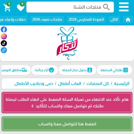
0
0
search
shopping_cart
favorite
home
الكل
العودة للمدارس 2026
منتجات صيف 2026
حفلات واعياد ميل
commute
emoji_emotions
account_box
ballot
طلباتي السابقة
دخول تجار الجملة
آراء زبائننا
مناطق التوصيل
الرئيسية
كل المنتجات
العاب أطفال
دمى ودباديب الأطفال
هام :تأكد عند الانتهاء من تعبئة السلة الضغط على انهاء الطلب ليصلنا
طلبك ثم نتواصل معك واتساب للتأكيد 🌷
اضغط هنا للتواصل معنا واتساب