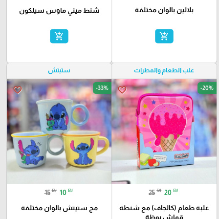
بلالين بالوان مختلفة
شنط ميني ماوس سيلكون
add_shopping_cart
add_shopping_cart
علب الطعام والمطرات
ستيتش
-33%
-20%
favorite_border
favorite_border
₪
₪
₪
₪
15
10
25
20
علبة طعام (كالجاف) مع شنطة
مج ستيتش بالوان مختلفة
قماش بوظة