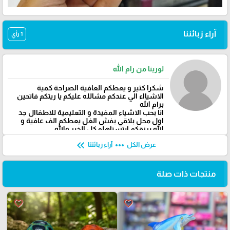
آراء زبائننا
1 رأي
لورينا من رام الله
شكرا كتير و يعطكم العافية الصراحة كمية
الاشيااء الي عندكم مشالله عليكم يا ريتكم فاتحين
برام الله
انا بحب الاشياء المفيدة و التعليمية للاطفاال جد
اول محل بلاقي بفش الغل يعطكم الف عافية و
الله يرزقكم ابتستاهلو كل الخير والله
keyboard_double_arrow_left
more_horiz
عرض الكل
آراء زبائننا
منتجات ذات صلة
favorite_border
favorite_border