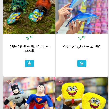
₪
₪
15
10
دولفين مطاطي مع صوت
سلحفاة برية مطاطية قابلة
للتمدد
add_shopping_cart
add_shopping_cart
favorite_border
favorite_border