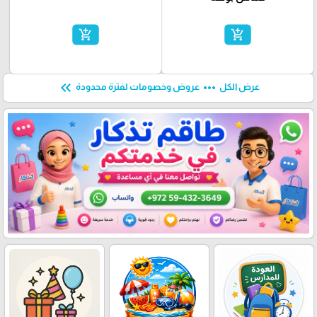
add_shopping_cart
add_shopping_cart
keyboard_double_arrow_left
more_horiz
عرض الكل
عروض وخصومات لفترة محدودة