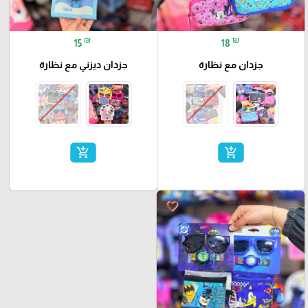
₪
₪
15
18
جزدان مع نظارة
جزدان ديزني مع نظارة
add_shopping_cart
add_shopping_cart
favorite_border