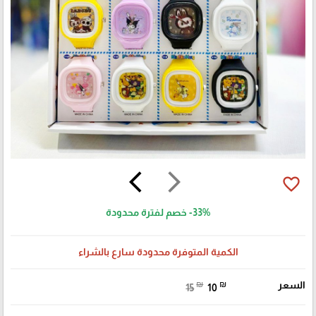
arrow_back_ios
arrow_forward_ios
favorite_border
-33%
خصم لفترة محدودة
الكمية المتوفرة محدودة سارع بالشراء
السعر
₪
₪
15
10