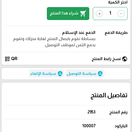
اختر الكمية
shopping_cart
شراء هذا المنتج
+
-
طريقة الدفع
الدفع عند الإستلام
ببساطة نقوم بايصال المنتج لغاية منزلك وتقوم
بدفع الثمن لموظف التوصيل.
qr_code
public
نسخ رابط المنتج
QR
policy
policy
سياسة التوصيل
سياسة الإلغاء
تفاصيل المنتج
رقم المنتج
2953
الباركود
100007