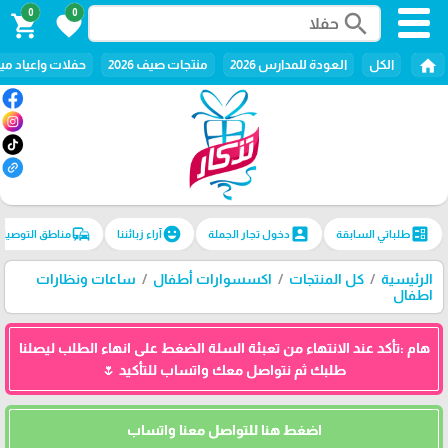
0
0
search
shopping_cart
favorite
home
الكل
العودة للمدارس 2026
منتجات صيف 2026
حفلات واعياد ميل
commute
emoji_emotions
account_box
ballot
طلباتي السابقة
دخول تجار الجملة
آراء زبائننا
مناطق التوصيل
الرئيسية
كل المنتجات
اكسسوارات أطفال
ساعات ونظارات
اطفال
هام :تأكد عند الانتهاء من تعبئة السلة الضغط على انهاء الطلب ليصلنا
طلبك ثم نتواصل معك واتساب للتأكيد 🌷
اضغط هنا للتواصل معنا واتساب