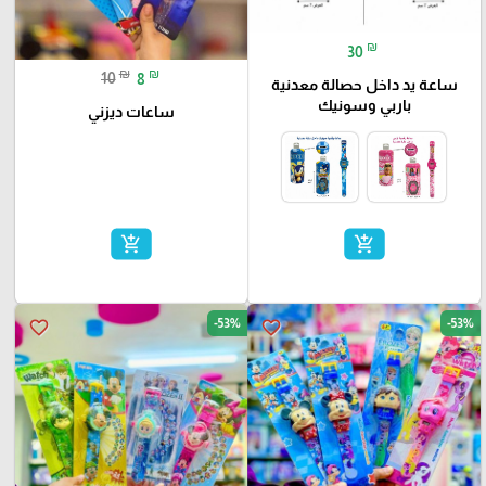
₪
30
₪
₪
10
8
ساعة يد داخل حصالة معدنية
باربي وسونيك
ساعات ديزني
add_shopping_cart
add_shopping_cart
-53%
-53%
favorite_border
favorite_border