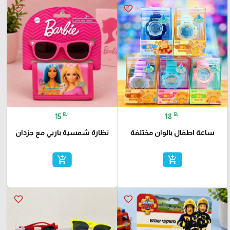
favorite_border
favorite_border
₪
₪
15
18
ساعة اطفال بالوان مختلفة
نظارة شمسية باربي مع جزدان
add_shopping_cart
add_shopping_cart
favorite_border
favorite_border