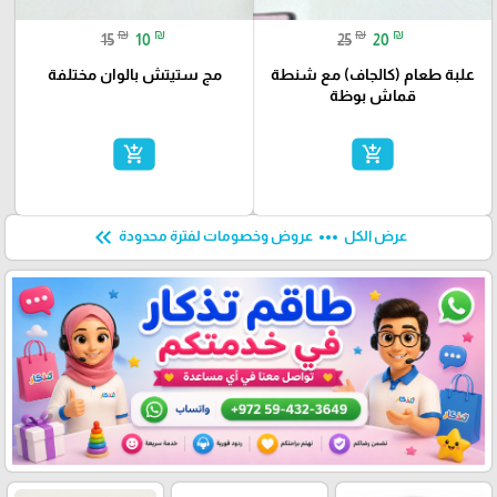
₪
₪
₪
₪
15
10
25
20
علبة طعام (كالجاف) مع شنطة
مج ستيتش بالوان مختلفة
قماش بوظة
add_shopping_cart
add_shopping_cart
keyboard_double_arrow_left
more_horiz
عرض الكل
عروض وخصومات لفترة محدودة