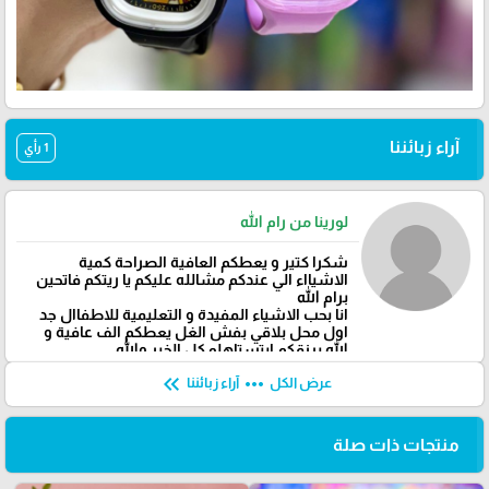
آراء زبائننا
1 رأي
لورينا من رام الله
شكرا كتير و يعطكم العافية الصراحة كمية
الاشيااء الي عندكم مشالله عليكم يا ريتكم فاتحين
برام الله
انا بحب الاشياء المفيدة و التعليمية للاطفاال جد
اول محل بلاقي بفش الغل يعطكم الف عافية و
الله يرزقكم ابتستاهلو كل الخير والله
keyboard_double_arrow_left
more_horiz
عرض الكل
آراء زبائننا
منتجات ذات صلة