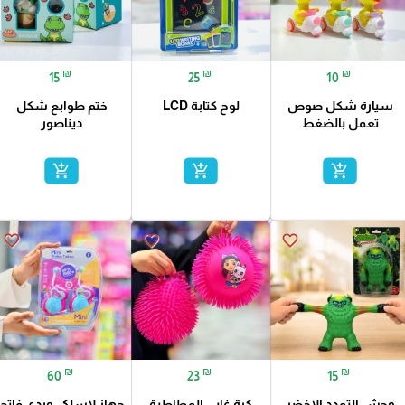
₪
₪
₪
15
25
10
سيارة شكل صوص
لوح كتابة LCD
ختم طوابع شكل
تعمل بالضغط
ديناصور
add_shopping_cart
add_shopping_cart
add_shopping_cart
favorite_border
favorite_border
favorite_border
₪
₪
₪
60
23
15
وحش التمدد الاخضر
كرة غابي المطاطية
جهاز لاسلكي وردي فاتح