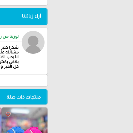
آراء زبائننا
لورينا من را
شكرا كتير 
مشالله عليك
انا بحب الا
بلاقي بفش 
كل الخير وا
منتجات ذات صلة
favorite_border