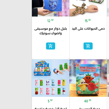
₪
₪
12
15
دمى الحيوانات على اليد
بلبل دوار مع موسيقى
واضواء سونيك
add_shopping_cart
add_shopping_cart
favorite_border
favorite_border
₪
₪
5
40
دمية الموسيقى
لعبة الشخصية متغيرة