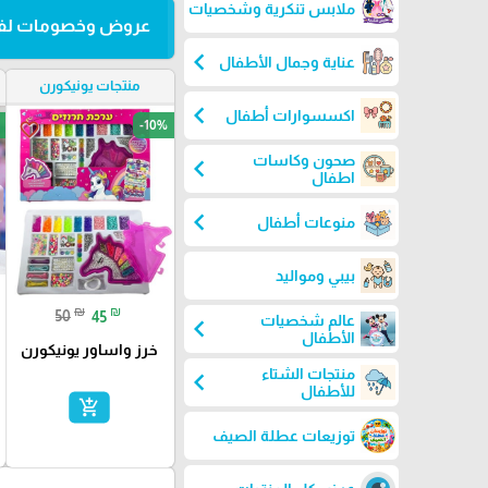
ملابس تنكرية وشخصيات
عروض وخصومات لفت
chevron_left
عناية وجمال الأطفال
منتجات يونيكورن
chevron_left
اكسسوارات أطفال
-10%
favorite_border
صحون وكاسات
chevron_left
اطفال
chevron_left
منوعات أطفال
بيبي ومواليد
₪
₪
50
45
عالم شخصيات
chevron_left
الأطفال
خرز واساور يونيكورن
منتجات الشتاء
chevron_left
للأطفال
add_shopping_cart
توزيعات عطلة الصيف