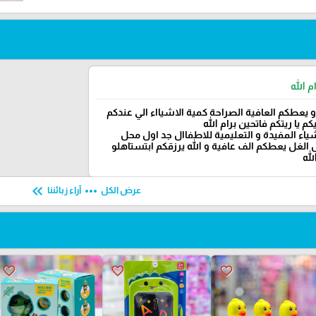
م الله
و يعطكم العافية الصراحة كمية الاشيااء الي عندكم
م يا ريتكم فاتحين برام الله
شياء المفيدة و التعليمية للاطفاال جد اول محل
الغل يعطكم الف عافية و الله يرزقكم ابتستاهلو
لله
keyboard_double_arrow_left
more_horiz
عرض الكل
آراء زبائننا
favorite_border
favorite_border
favorite_border