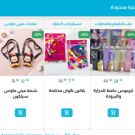
رة محدودة
علب الطعام والمطرات
مستلزمات الحفلة
منتجات ميني ماوس
-20%
-30%
-30%
favorite_border
favorite_border
favorite_border
₪
₪
₪
₪
₪
₪
10
7
15
12
40
28
بلالين بالوان مختلفة
ثيرموس حافظ للحرارة
شنط ميني ماوس
والبرودة
سيلكون
add_shopping_cart
add_shopping_cart
add_shopping_cart