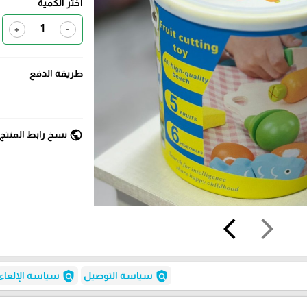
اختر الكمية
+
-
طريقة الدفع
public
نسخ رابط المنتج
arrow_back_ios
arrow_forward_ios
policy
policy
سياسة التوصيل
سياسة الإلغاء