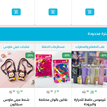
add_shopping_cart
add_shopping_cart
add_shopping_cart
رة محدودة
علب الطعام والمطرات
مستلزمات الحفلة
منتجات ميني ماوس
-20%
-30%
-30%
favorite_border
favorite_border
favorite_border
₪
₪
₪
₪
₪
₪
10
7
15
12
40
28
بلالين بالوان مختلفة
ثيرموس حافظ للحرارة
شنط ميني ماوس
والبرودة
سيلكون