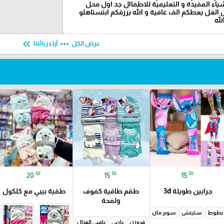
شياء المفيدة و التعليمية للاطفاال جد اول محل
الغل يعطكم الف عافية و الله يرزقكم ابتستاهلو
لله
keyboard_double_arrow_left
more_horiz
عرض الكل
آراء زبائننا
favorite_border
favorite_border
favorite_border
₪
₪
₪
20
15
15
جرابين طويلة 3d
طقم طاقية كفوف
طقية بيبي مع كلكول
ولفحة
بطوط
ستيتش
سوبر مان
هيلو كيتي
فروزن
باربي
بامبي الغزال