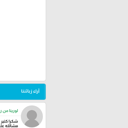
آراء زبائننا
لورينا من را
شكرا كتير 
مشالله عليك