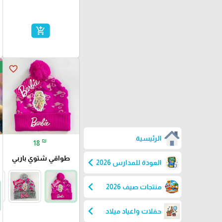
add_shopping_cart
favorite_border
الرئيسية
₪
18
طواقي شتوي باربي
chevron_left
العودة للمدارس 2026
chevron_left
منتجات صيف 2026
chevron_left
حفلات واعياد ميلاد