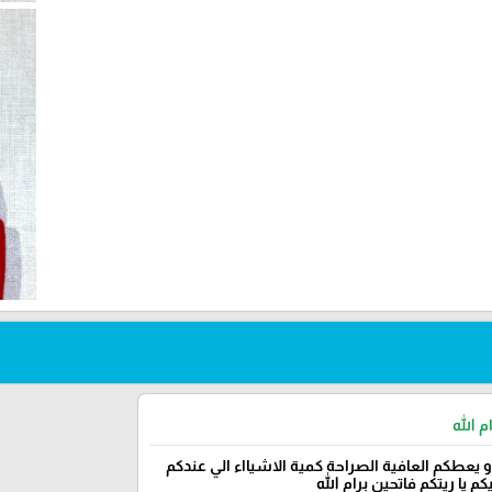
م الله
و يعطكم العافية الصراحة كمية الاشيااء الي عندكم
م يا ريتكم فاتحين برام الله