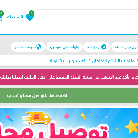
0
0
g_cart
favorite
المفضلة
security
commute
emoji_emotions
سياسة المتجر
مناطق التوصيل
آراء زبائننا
دخول تجار الجم
اكسسوارات شتوية
منتجات الشتاء للأطفال
السلة الضغط على انهاء الطلب ليصلنا طلبك ثم نتواصل معك واتساب للتأكيد 
اضغط هنا للتواصل معنا واتساب