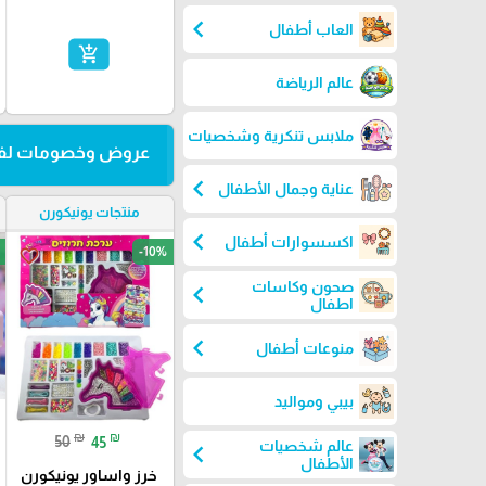
chevron_left
العاب أطفال
add_shopping_cart
عالم الرياضة
ملابس تنكرية وشخصيات
عروض وخصومات لفت
chevron_left
عناية وجمال الأطفال
منتجات يونيكورن
chevron_left
اكسسوارات أطفال
-10%
favorite_border
صحون وكاسات
chevron_left
اطفال
chevron_left
منوعات أطفال
بيبي ومواليد
₪
₪
50
45
عالم شخصيات
chevron_left
الأطفال
خرز واساور يونيكورن