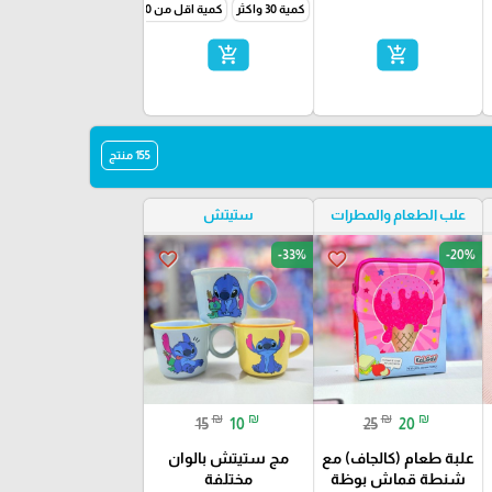
كمية 30 واكثر
كمية اقل من 30
add_shopping_cart
add_shopping_cart
155 منتج
علب الطعام والمطرات
ستيتش
-33%
-20%
favorite_border
favorite_border
₪
₪
₪
₪
15
10
25
20
علبة طعام (كالجاف) مع
مج ستيتش بالوان
شنطة قماش بوظة
مختلفة