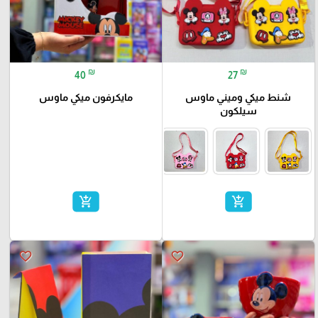
₪
₪
40
27
شنط ميكي وميني ماوس
مايكرفون ميكي ماوس
سيلكون
add_shopping_cart
add_shopping_cart
favorite_border
favorite_border