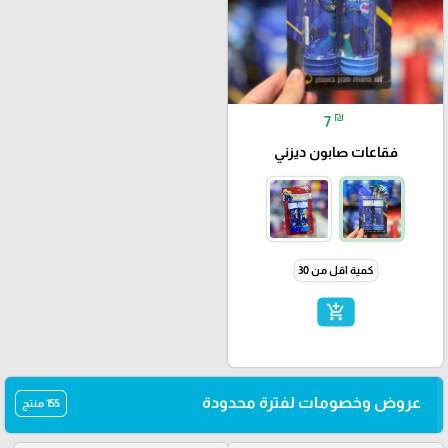
₪
7
فقاعات صابون ديزني
كمية اقل من 30
add_shopping_cart
عروض وخصومات لفترة محدودة
155 منتج