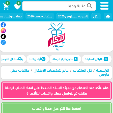
0
0
search
shopping_cart
favorite
home
الكل
العودة للمدارس 2026
منتجات صيف 2026
حفلات واعياد ميل
commute
emoji_emotions
account_box
ballot
طلباتي السابقة
دخول تجار الجملة
آراء زبائننا
مناطق التوصيل
الرئيسية
كل المنتجات
عالم شخصيات الأطفال
منتجات ميكي
ماوس
هام :تأكد عند الانتهاء من تعبئة السلة الضغط على انهاء الطلب ليصلنا
طلبك ثم نتواصل معك واتساب للتأكيد 🌷
اضغط هنا للتواصل معنا واتساب