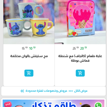
₪
₪
₪
₪
15
10
25
20
علبة طعام (كالجاف) مع شنطة
مج ستيتش بالوان مختلفة
قماش بوظة
add_shopping_cart
add_shopping_cart
keyboard_double_arrow_left
more_horiz
عرض الكل
عروض وخصومات لفترة محدودة