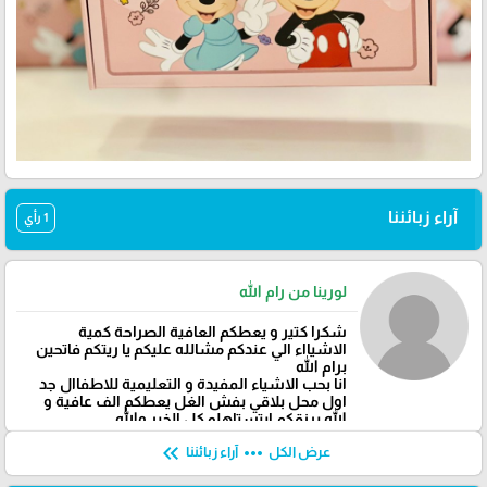
آراء زبائننا
1 رأي
لورينا من رام الله
شكرا كتير و يعطكم العافية الصراحة كمية
الاشيااء الي عندكم مشالله عليكم يا ريتكم فاتحين
برام الله
انا بحب الاشياء المفيدة و التعليمية للاطفاال جد
اول محل بلاقي بفش الغل يعطكم الف عافية و
الله يرزقكم ابتستاهلو كل الخير والله
keyboard_double_arrow_left
more_horiz
عرض الكل
آراء زبائننا