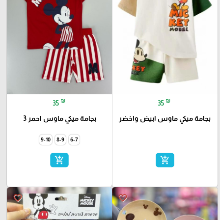
₪
₪
35
35
بجامة ميكي ماوس ابيض واخضر
بجامة ميكي ماوس احمر 3
9-10
8-9
6-7
add_shopping_cart
add_shopping_cart
favorite_border
favorite_border