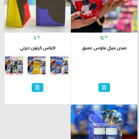
₪
₪
5
15
صحن ميكي ماوس عميق
اكياس كرتون ديزني
add_shopping_cart
add_shopping_cart
favorite_border