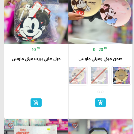
₪
₪
10
0 - 20
صحن ميكي وميني ماوس
حبل هابي بيرث ميكي ماوس
add_shopping_cart
add_shopping_cart
favorite_border
favorite_border