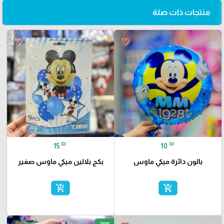
منتجات ذات صلة
favorite_border
favorite_border
₪
₪
15
10
بالون دائرة ميكي ماوس
بكج بلالين ميكي ماوس صغير
add_shopping_cart
add_shopping_cart