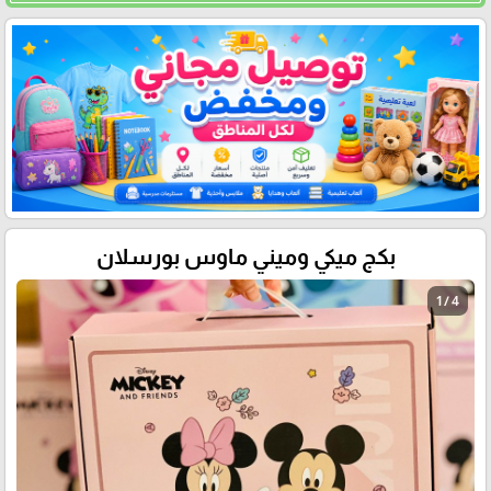
بكج ميكي وميني ماوس بورسلان
1 / 4