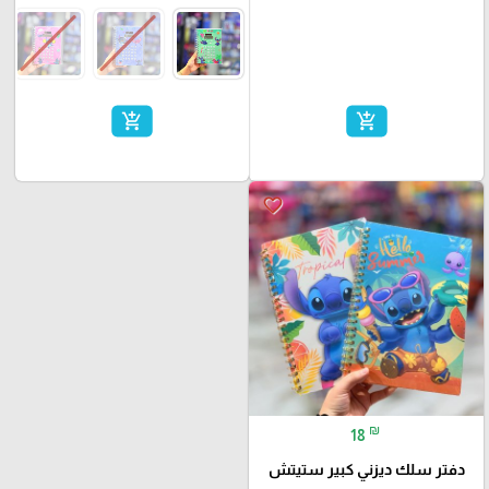
add_shopping_cart
add_shopping_cart
favorite_border
₪
18
دفتر سلك ديزني كبير ستيتش