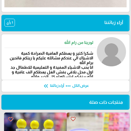
آراء زبائننا
1 رأي
لورينا من رام الله
شكرا كتير و يعطكم العافية الصراحة كمية
الاشيااء الي عندكم مشالله عليكم يا ريتكم فاتحين
برام الله
انا بحب الاشياء المفيدة و التعليمية للاطفاال جد
اول محل بلاقي بفش الغل يعطكم الف عافية و
الله يرزقكم ابتستاهلو كل الخير والله
keyboard_double_arrow_left
more_horiz
عرض الكل
آراء زبائننا
منتجات ذات صلة
favorite_border
favorite_border