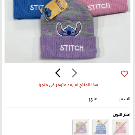
arrow_back_ios
arrow_forward_ios
favorite_border
هذا المنتج لم يعد متوفر في متجرنا
السعر
₪
18
اختر اللون