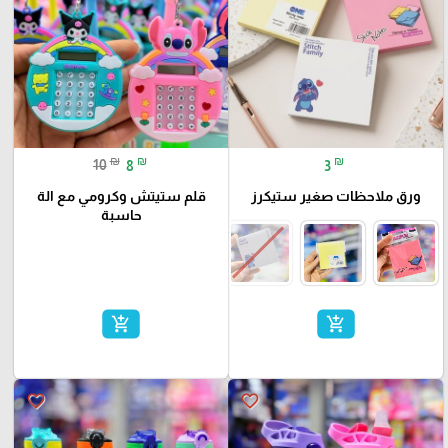
₪
₪
₪
10
8
3
ورق ملاحظات صغير ستيكرز
قلم ستيتش وكرومي مع الة
حاسبة
add_shopping_cart
add_shopping_cart
favorite_border
favorite_border