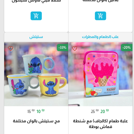
add_shopping_cart
add_shopping_cart
علب الطعام والمطرات
ستيتش
-33%
-20%
favorite_border
favorite_border
₪
₪
₪
₪
15
10
25
20
علبة طعام (كالجاف) مع شنطة
مج ستيتش بالوان مختلفة
قماش بوظة