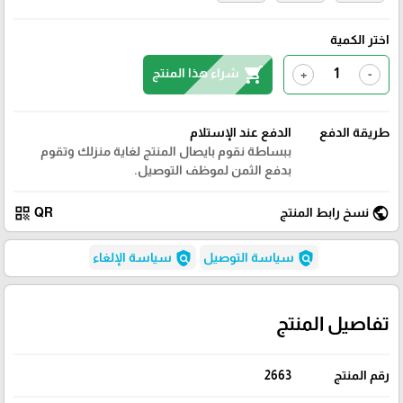
اختر الكمية
shopping_cart
شراء هذا المنتج
+
-
طريقة الدفع
الدفع عند الإستلام
ببساطة نقوم بايصال المنتج لغاية منزلك وتقوم
بدفع الثمن لموظف التوصيل.
qr_code
public
نسخ رابط المنتج
QR
policy
policy
سياسة التوصيل
سياسة الإلغاء
تفاصيل المنتج
رقم المنتج
2663