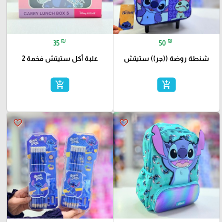
₪
₪
35
50
شنطة روضة ((جر)) ستيتش
علبة أكل ستيتش فخمة 2
add_shopping_cart
add_shopping_cart
favorite_border
favorite_border