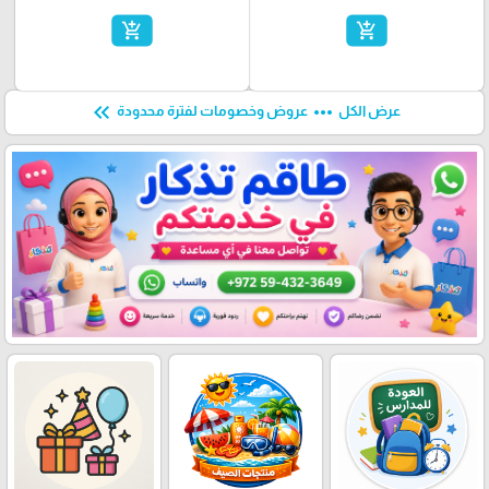
add_shopping_cart
add_shopping_cart
keyboard_double_arrow_left
more_horiz
عرض الكل
عروض وخصومات لفترة محدودة