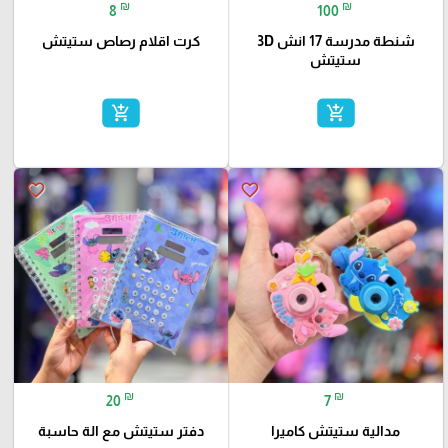
₪
₪
8
100
شنطة مدرسة 17 انش 3D
كرت اقلام رصاص ستيتش
ستيتش
add_shopping_cart
add_shopping_cart
favorite_border
favorite_border
₪
₪
20
7
مدالية ستيتش كاميرا
دفتر ستيتش مع الة حاسبة