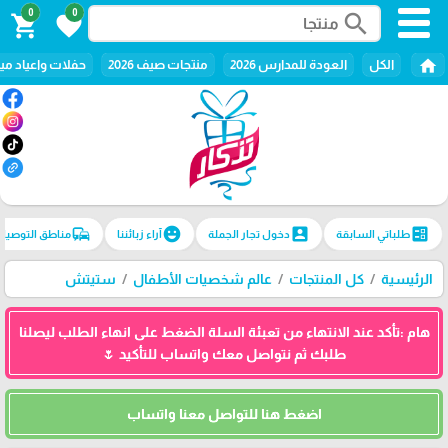
0
0
search
shopping_cart
favorite
home
الكل
العودة للمدارس 2026
منتجات صيف 2026
حفلات واعياد ميل
commute
emoji_emotions
account_box
ballot
طلباتي السابقة
دخول تجار الجملة
آراء زبائننا
مناطق التوصيل
الرئيسية
كل المنتجات
عالم شخصيات الأطفال
ستيتش
هام :تأكد عند الانتهاء من تعبئة السلة الضغط على انهاء الطلب ليصلنا
طلبك ثم نتواصل معك واتساب للتأكيد 🌷
اضغط هنا للتواصل معنا واتساب