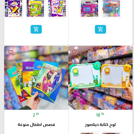
add_shopping_cart
add_shopping_cart
favorite_border
favorite_border
₪
₪
2
18
قصص اطفال منوعة
لوح كتابة ديناصور