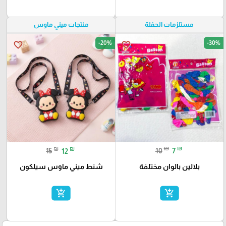
منتجات ميني ماوس
مستلزمات الحفلة
-20%
-30%
favorite_border
favorite_border
₪
₪
₪
₪
10
7
15
12
بلالين بالوان مختلفة
شنط ميني ماوس سيلكون
add_shopping_cart
add_shopping_cart