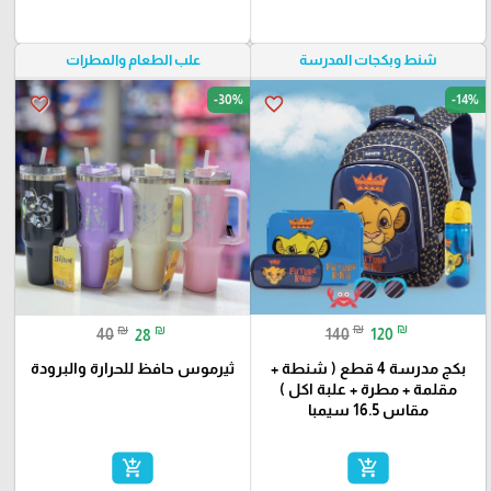
علب الطعام والمطرات
شنط وبكجات المدرسة
-30%
-14%
favorite_border
favorite_border
₪
₪
₪
₪
140
120
40
28
بكج مدرسة 4 قطع ( شنطة +
ثيرموس حافظ للحرارة والبرودة
مقلمة + مطرة + علبة اكل )
مقاس 16.5 سيمبا
add_shopping_cart
add_shopping_cart