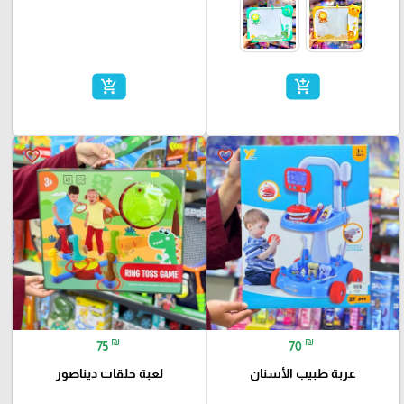
add_shopping_cart
add_shopping_cart
favorite_border
favorite_border
₪
₪
75
70
لعبة حلقات ديناصور
عربة طبيب الأسنان