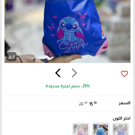
ازرق
arrow_back_ios
arrow_forward_ios
favorite_border
-25%
خصم لفترة محدودة
السعر
₪
₪
20
15
اختر اللون