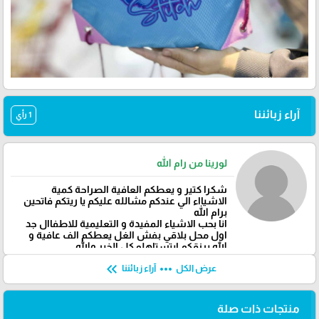
آراء زبائننا
1 رأي
لورينا من رام الله
شكرا كتير و يعطكم العافية الصراحة كمية
الاشيااء الي عندكم مشالله عليكم يا ريتكم فاتحين
برام الله
انا بحب الاشياء المفيدة و التعليمية للاطفاال جد
اول محل بلاقي بفش الغل يعطكم الف عافية و
الله يرزقكم ابتستاهلو كل الخير والله
keyboard_double_arrow_left
more_horiz
عرض الكل
آراء زبائننا
منتجات ذات صلة