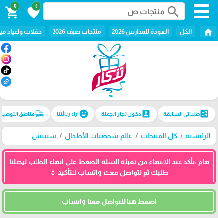
0
0
search
shopping_cart
favorite
home
الكل
العودة للمدارس 2026
منتجات صيف 2026
حفلات واعياد ميل
commute
emoji_emotions
account_box
ballot
طلباتي السابقة
دخول تجار الجملة
آراء زبائننا
مناطق التوصيل
الرئيسية
كل المنتجات
عالم شخصيات الأطفال
ستيتش
هام :تأكد عند الانتهاء من تعبئة السلة الضغط على انهاء الطلب ليصلنا
طلبك ثم نتواصل معك واتساب للتأكيد 🌷
اضغط هنا للتواصل معنا واتساب