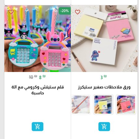
-20%
favorite_border
favorite_border
₪
₪
₪
10
8
3
ورق ملاحظات صغير ستيكرز
قلم ستيتش وكرومي مع الة
حاسبة
add_shopping_cart
add_shopping_cart