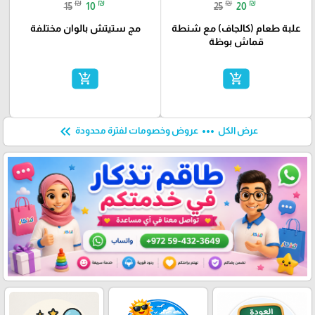
₪
₪
₪
₪
15
10
25
20
علبة طعام (كالجاف) مع شنطة
مج ستيتش بالوان مختلفة
قماش بوظة
add_shopping_cart
add_shopping_cart
keyboard_double_arrow_left
more_horiz
عرض الكل
عروض وخصومات لفترة محدودة