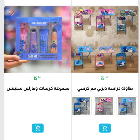
favorite_border
favorite_border
₪
₪
15
75
طاولة دراسة ديزني مع كرسي
مجموعة كريمات وفازلين ستيتش
add_shopping_cart
add_shopping_cart