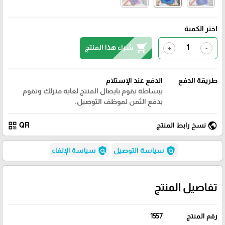
اختر الكمية
shopping_cart
شراء هذا المنتج
+
-
طريقة الدفع
الدفع عند الإستلام
ببساطة نقوم بايصال المنتج لغاية منزلك وتقوم
بدفع الثمن لموظف التوصيل.
qr_code
public
نسخ رابط المنتج
QR
policy
policy
سياسة التوصيل
سياسة الإلغاء
تفاصيل المنتج
رقم المنتج
1557