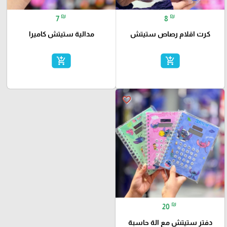
₪
₪
7
8
كرت اقلام رصاص ستيتش
مدالية ستيتش كاميرا
add_shopping_cart
add_shopping_cart
favorite_border
₪
20
دفتر ستيتش مع الة حاسبة