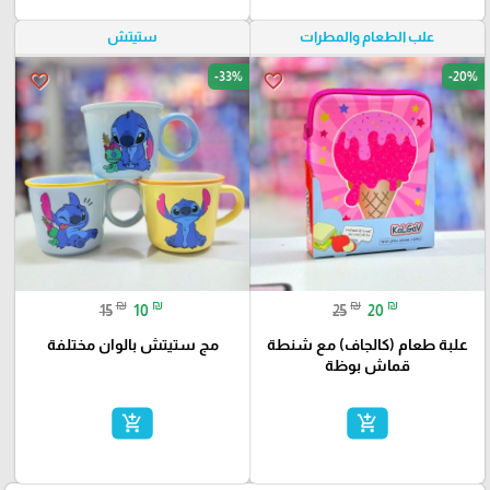
علب الطعام والمطرات
ستيتش
-33%
-20%
favorite_border
favorite_border
₪
₪
₪
₪
15
10
25
20
علبة طعام (كالجاف) مع شنطة
مج ستيتش بالوان مختلفة
قماش بوظة
add_shopping_cart
add_shopping_cart