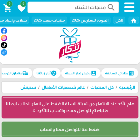
0
0
search
shopping_cart
favorite
home
الكل
العودة للمدارس 2026
منتجات صيف 2026
حفلات واعياد ميل
commute
emoji_emotions
account_box
ballot
طلباتي السابقة
دخول تجار الجملة
آراء زبائننا
مناطق التوصيل
الرئيسية
كل المنتجات
عالم شخصيات الأطفال
ستيتش
هام :تأكد عند الانتهاء من تعبئة السلة الضغط على انهاء الطلب ليصلنا
طلبك ثم نتواصل معك واتساب للتأكيد 🌷
اضغط هنا للتواصل معنا واتساب