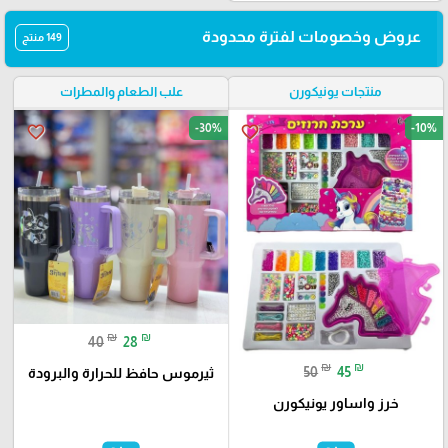
عروض وخصومات لفترة محدودة
149 منتج
منتجات يونيكورن
علب الطعام والمطرات
-30%
-10%
favorite_border
favorite_border
₪
₪
40
28
₪
₪
50
45
ثيرموس حافظ للحرارة والبرودة
خرز واساور يونيكورن