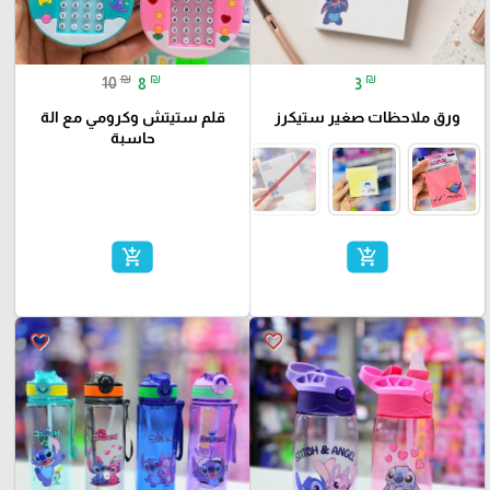
₪
₪
₪
10
8
3
ورق ملاحظات صغير ستيكرز
قلم ستيتش وكرومي مع الة
حاسبة
add_shopping_cart
add_shopping_cart
favorite_border
favorite_border