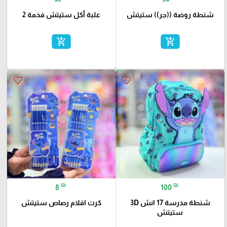
شنطة روضة ((جر)) ستيتش
علبة أكل ستيتش فخمة 2
add_shopping_cart
add_shopping_cart
favorite_border
favorite_border
₪
₪
8
100
شنطة مدرسة 17 انش 3D
كرت اقلام رصاص ستيتش
ستيتش