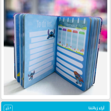
آراء زبائننا
1 رأي