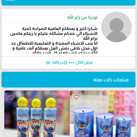
لورينا من رام الله
شكرا كتير و يعطكم العافية الصراحة كمية
الاشيااء الي عندكم مشالله عليكم يا ريتكم فاتحين
برام الله
انا بحب الاشياء المفيدة و التعليمية للاطفاال جد
اول محل بلاقي بفش الغل يعطكم الف عافية و
الله يرزقكم ابتستاهلو كل الخير والله
keyboard_double_arrow_left
more_horiz
عرض الكل
آراء زبائننا
منتجات ذات صلة
favorite_border
favorite_border