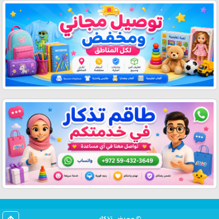
© معرض تذكار