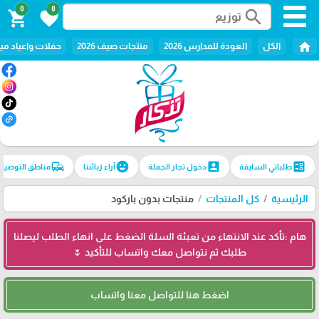
0
0
search
shopping_cart
favorite
home
الكل
العودة للمدارس 2026
منتجات صيف 2026
حفلات واعياد ميل
commute
emoji_emotions
account_box
ballot
طلباتي السابقة
دخول تجار الجملة
آراء زبائننا
مناطق التوصيل
الرئيسية
كل المنتجات
منتجات بدون باركود
هام :تأكد عند الانتهاء من تعبئة السلة الضغط على انهاء الطلب ليصلنا
طلبك ثم نتواصل معك واتساب للتأكيد 🌷
اضغط هنا للتواصل معنا واتساب